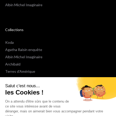
Albin Michel Imaginaire
Collections
Koda
Agatha Raisin enquête
Albin Michel Imaginaire
Archibald
Terres d'Amérique
Espaces Libres Poche
Salut c'est nous...
NOX
les Cookies !
Wiz
Voir toutes les collections
On a attendu d'être sûrs que le contenu de
ce site vous intéresse avant de vous
déranger, mais on aimerait bien vous accompagner pendant votre
Nous suivre