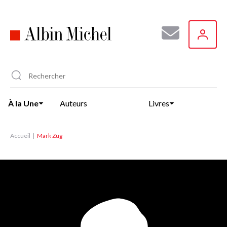
Aller
au
contenu
principal
À la Une
Auteurs
Livres
Accueil
Mark Zug