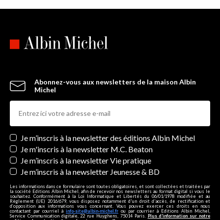
Abonnez-vous aux newsletters de la maison Albin
Michel
Newsletters
Je m’inscris à la newsletter des éditions Albin Michel
Je m'inscris à la newsletter M.C. Beaton
Je m’inscris à la newsletter Vie pratique
Je m’inscris à la newsletter Jeunesse & BD
Les informations dans ce formulaire sont toutes obligatoires, et sont collectées et traitées par
la société Editions Albin Michel, afin de recevoir nos newsletters au format digital si vous le
souhaitez. Conformément à la Loi Informatique et Libertés du 06/01/1978 modifiée et au
Règlement (UE) 2016/679, vous disposez notamment d'un droit d'accès, de rectification et
d’opposition aux informations vous concernant. Vous pouvez exercer ces droits en nous
contactant par courriel à
info-site@albin-michel.fr
ou par courrier à Editions Albin Michel,
Service Communication digitale, 22 rue Huyghens, 75014 Paris.
Plus d’information sur notre