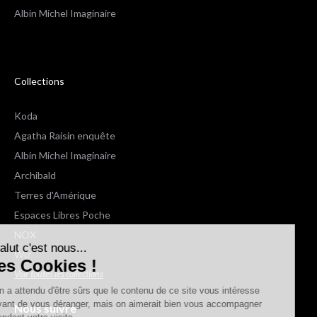
Albin Michel Imaginaire
Collections
Koda
Agatha Raisin enquête
Albin Michel Imaginaire
Archibald
Terres d'Amérique
Espaces Libres Poche
NOX
Salut c'est nous...
Wiz
les Cookies !
Voir toutes les collections
On a attendu d'être sûrs que le contenu de ce site vous intéresse
avant de vous déranger, mais on aimerait bien vous accompagner
Nous suivre