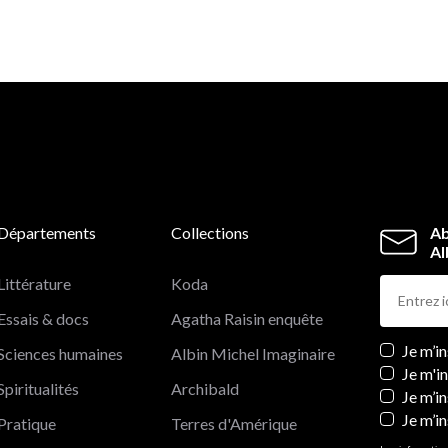
lui dédicacer l’édition anglaise du
Capital
, que le
darwinisme social était plus une idéologie de gauche q
de droite ; que Darwin était moins raciste que Marx ; q
ce dernier s’enticha, conte le biologiste, d’un pseudo-
évolutionniste français pour élaborer une vision raciste
complète de l’histoire jusqu’alors inconnue, etc.
Le grand affrontement entre le marxisme et le darwini
contraint toutes les idéologies à se situer dans un camp
ou dans l’autre. Il force galement les successeurs de
l’auteur du
Capital
à renoncer à la science pour rejoindre
camp de la métaphysique.
Départements
Collections
Ab
Al
Littérature
Koda
Essais & docs
Agatha Raisin enquête
Newslett
Je m’i
Sciences humaines
Albin Michel Imaginaire
Je m'i
Spiritualités
Archibald
Je m’in
Je m’i
Pratique
Terres d'Amérique