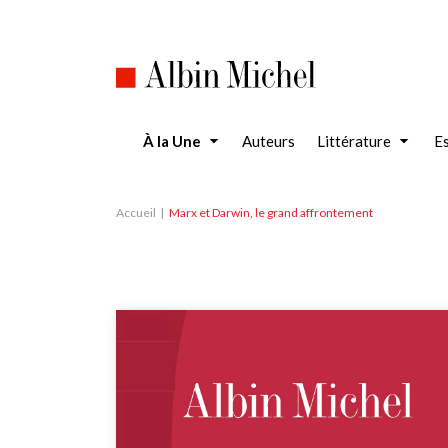
Aller
au
contenu
principal
À la Une
Auteurs
Littérature
Es
Accueil
Marx et Darwin, le grand affrontement