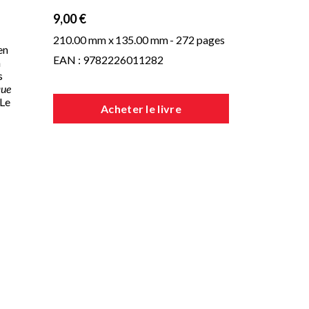
9,00 €
210.00 mm x
135.00 mm
- 272 pages
en
EAN : 9782226011282
n
s
que
 Le
Acheter le livre
tte
ves
 de