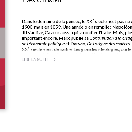
Yves Christen
e
Dans le domaine de la pensée, le XX
siècle n’est pas né 
1900, mais en 1859. Une année bien remplie : Napoléo
III s’active, Cavour aussi, qui va unifier l’Italie. Mais, plu
important encore, Marx publie sa
Contribution à la criti
de l’économie politique
et Darwin,
De l’origine des espèces
.
e
XX
siècle vient de naître. Les grandes idéologies, qui le
secoueront d’une façon parfois terrifiante, vont trouver
LIRE LA SUITE
dans les évènements intellectuels de cette année 1859
leurs racines métapolitiques : une double révolution,
biologique et sociale, vient de s’accomplir. À travers
l’étude des relations entre Marx et Darwin, ce sont les
idéologies d’aujourd’hui qui montrent leur vrai visage.
Tout, croirait-on, devait rapprocher les deux grands
précurseurs, mais le destin contribua à les séparer sans
cesse davantage. En apparence, tout avait été dit sur ce
question. Mais aucune des vérités admises ne résiste à
l’enquête des historiens des sciences. Une enquête qu’Y
Christen a suivie pas à pas.
On apprend ainsi que Marx n’a jamais proposé à Darwin