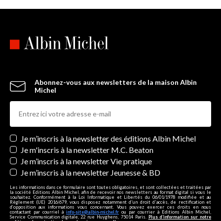
Abonnez-vous aux newsletters de la maison Albin
Michel
Newsletters
Je m’inscris à la newsletter des éditions Albin Michel
Je m'inscris à la newsletter M.C. Beaton
Je m’inscris à la newsletter Vie pratique
Je m’inscris à la newsletter Jeunesse & BD
Les informations dans ce formulaire sont toutes obligatoires, et sont collectées et traitées par
la société Editions Albin Michel, afin de recevoir nos newsletters au format digital si vous le
souhaitez. Conformément à la Loi Informatique et Libertés du 06/01/1978 modifiée et au
Règlement (UE) 2016/679, vous disposez notamment d'un droit d'accès, de rectification et
d’opposition aux informations vous concernant. Vous pouvez exercer ces droits en nous
contactant par courriel à
info-site@albin-michel.fr
ou par courrier à Editions Albin Michel,
Service Communication digitale, 22 rue Huyghens, 75014 Paris.
Plus d’information sur notre