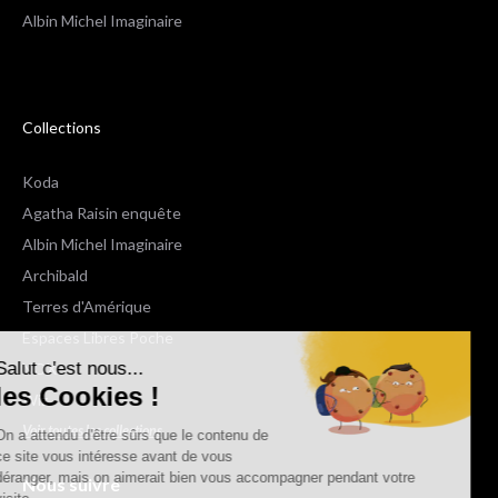
Albin Michel Imaginaire
Collections
Koda
Agatha Raisin enquête
Albin Michel Imaginaire
Archibald
Terres d'Amérique
Espaces Libres Poche
Salut c'est nous...
NOX
les Cookies !
Wiz
Voir toutes les collections
On a attendu d'être sûrs que le contenu de
ce site vous intéresse avant de vous
déranger, mais on aimerait bien vous accompagner pendant votre
Nous suivre