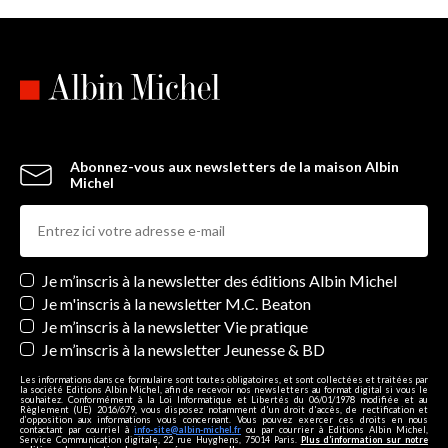
Abonnez-vous aux newsletters de la maison Albin
Michel
Newsletters
Je m’inscris à la newsletter des éditions Albin Michel
Je m'inscris à la newsletter M.C. Beaton
Je m’inscris à la newsletter Vie pratique
Je m’inscris à la newsletter Jeunesse & BD
Les informations dans ce formulaire sont toutes obligatoires, et sont collectées et traitées par
la société Editions Albin Michel, afin de recevoir nos newsletters au format digital si vous le
souhaitez. Conformément à la Loi Informatique et Libertés du 06/01/1978 modifiée et au
Règlement (UE) 2016/679, vous disposez notamment d'un droit d'accès, de rectification et
d’opposition aux informations vous concernant. Vous pouvez exercer ces droits en nous
contactant par courriel à
info-site@albin-michel.fr
ou par courrier à Editions Albin Michel,
Service Communication digitale, 22 rue Huyghens, 75014 Paris.
Plus d’information sur notre