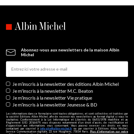
Abonnez-vous aux newsletters de la maison Albin
Michel
Newsletters
Je m’inscris à la newsletter des éditions Albin Michel
Je m'inscris à la newsletter M.C. Beaton
Je m’inscris à la newsletter Vie pratique
Je m’inscris à la newsletter Jeunesse & BD
Les informations dans ce formulaire sont toutes obligatoires, et sont collectées et traitées par
la société Editions Albin Michel, afin de recevoir nos newsletters au format digital si vous le
souhaitez. Conformément à la Loi Informatique et Libertés du 06/01/1978 modifiée et au
Règlement (UE) 2016/679, vous disposez notamment d'un droit d'accès, de rectification et
d’opposition aux informations vous concernant. Vous pouvez exercer ces droits en nous
contactant par courriel à
info-site@albin-michel.fr
ou par courrier à Editions Albin Michel,
Service Communication digitale, 22 rue Huyghens, 75014 Paris.
Plus d’information sur notre