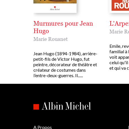
Murmures pour Jean
L'Arpe
Hugo
Marie R
Marie Rouanet
Emile, rev
familial 
Jean Hugo (1894-1984), arrière-
voit appar
petit-fils de Victor Hugo, fut
celui qu'i
peintre, décorateur de théâtre et
et qui va c
créateur de costumes dans
l’entre-deux-guerres. Il......
A Propos