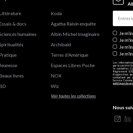
Al
Littérature
Koda
Essais & docs
Agatha Raisin enquête
Newslett
Je m’i
Sciences humaines
Albin Michel Imaginaire
Je m'i
Spiritualités
Archibald
Je m’in
Je m’i
Pratique
Terres d'Amérique
Les information
Jeunesse
Espaces Libres Poche
par la société E
le souhaitez. C
Règlement (UE)
Beaux livres
NOX
d’opposition a
contactant par 
Service Communi
politique de pr
BD
Wiz
Voir toutes les collections
Nous sui