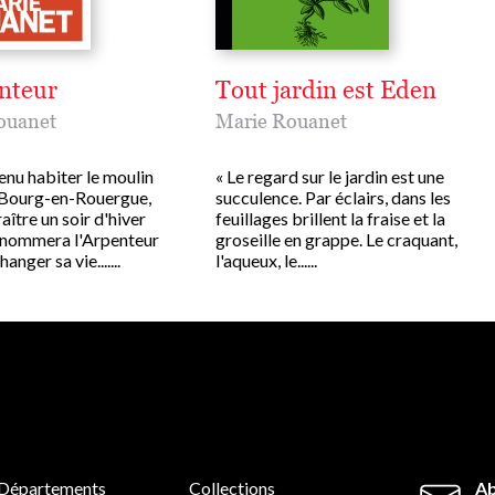
nteur
Tout jardin est Eden
ouanet
Marie Rouanet
enu habiter le moulin
« Le regard sur le jardin est une
à Bourg-en-Rouergue,
succulence. Par éclairs, dans les
aître un soir d'hiver
feuillages brillent la fraise et la
l nommera l'Arpenteur
groseille en grappe. Le craquant,
hanger sa vie.......
l'aqueux, le......
Départements
Collections
Ab