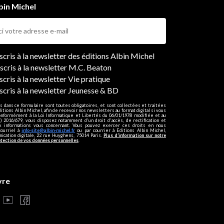
bin Michel
ers
nscris à la newsletter des éditions Albin Michel
nscris à la newsletter M.C. Beaton
scris à la newsletter Vie pratique
nscris à la newsletter Jeunesse & BD
s dans ce formulaire sont toutes obligatoires, et sont collectées et traitées
ditions Albin Michel, afin de recevoir nos newsletters au format digital si vous
onformément à la Loi Informatique et Libertés du 06/01/1978 modifiée et au
 2016/679, vous disposez notamment d'un droit d'accès, de rectification et
ux informations vous concernant. Vous pouvez exercer ces droits en nous
courriel à
info-site@albin-michel.fr
ou par courrier à Editions Albin Michel,
cation digitale, 22 rue Huyghens, 75014 Paris.
Plus d’information sur notre
otection de vos données personnelles
.
vre