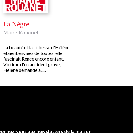
La Nègre
Trésors d'enfance
Marie Rouanet
Marie Rouanet
La beauté et la richesse d'Hélène
Un jour, poussés par l'espr
étaient enviées de toutes, elle
chair, nous passons le seui
fascinait Renée encore enfant.
l'enfance. Nous laissons d
Victime d'un accident grave,
la porte ce qui, hier, pouv
Hélène demande à......
combler : un......
onnez-vous aux newsletters de la maison