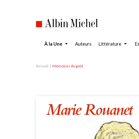
Aller
au
contenu
principal
À la Une
Auteurs
Littérature
Es
Accueil
Mémoires du goût