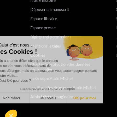
Notre histoire
Déposer un manuscrit
Espace libraire
Espace presse
Rights and permissions
Salut c'est nous...
Mentions légales
les Cookies !
Cookies
On a attendu d'être sûrs que le contenu
Charte de protection des données
de ce site vous intéresse avant de
personnelles
vous déranger, mais on aimerait bien vous accompagner pendant
votre visite...
Le Groupe Albin Michel
C'est OK pour vous ?
Les librairies du groupe Albin Michel
Consentements certifiés par
Albin Michel Imaginaire
Non merci
Je choisis
OK pour moi
Axeptio consent
Plateforme de Gestion du Consentement : Personnalisez vo
Notre plateforme vous permet d'adapter et de gérer vos param