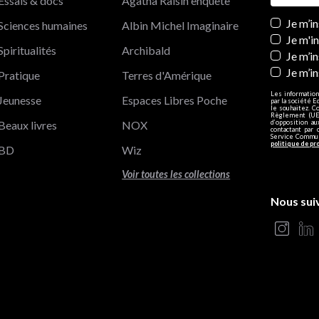
Essais & docs
Agatha Raisin enquête
Newslett
Je m’i
Sciences humaines
Albin Michel Imaginaire
Je m'i
Spiritualités
Archibald
Je m’in
Je m’i
Pratique
Terres d'Amérique
Les information
Jeunesse
Espaces Libres Poche
par la société E
le souhaitez. C
Règlement (UE)
Beaux livres
NOX
d’opposition a
contactant par 
Service Communi
politique de pr
BD
Wiz
Voir toutes les collections
Nous sui
s Options
ètres de confidentialité, en garantissant la conformité avec le