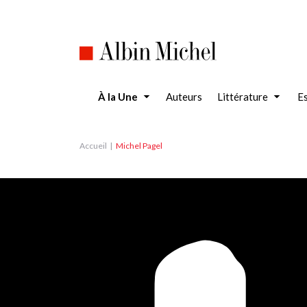
Aller
au
contenu
principal
À la Une
Auteurs
Littérature
Es
Accueil
Michel Pagel