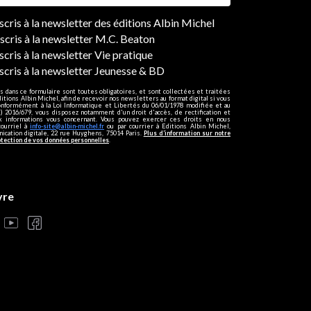
ers
nscris à la newsletter des éditions Albin Michel
nscris à la newsletter M.C. Beaton
scris à la newsletter Vie pratique
nscris à la newsletter Jeunesse & BD
s dans ce formulaire sont toutes obligatoires, et sont collectées et traitées
ditions Albin Michel, afin de recevoir nos newsletters au format digital si vous
onformément à la Loi Informatique et Libertés du 06/01/1978 modifiée et au
 2016/679, vous disposez notamment d'un droit d'accès, de rectification et
ux informations vous concernant. Vous pouvez exercer ces droits en nous
courriel à
info-site@albin-michel.fr
ou par courrier à Editions Albin Michel,
cation digitale, 22 rue Huyghens, 75014 Paris.
Plus d’information sur notre
otection de vos données personnelles
.
vre
s réglementations. Personnalisez vos préférences pour contrôler