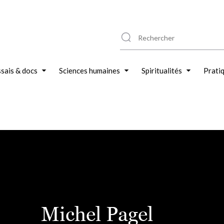
sais & docs
Sciences humaines
Spiritualités
Prati
Michel Pagel