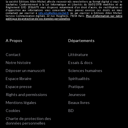
la société Editions Albin Michel, afin de recevoir nos newsletters au format digital si vous le
souhaitez. Conformément à la Loi Informatique et Libertés du 06/01/1978 modifiée et au
Règlement (UE) 2016/679, vous disposez notamment d'un droit d'accès, de rectification et
d’opposition aux informations vous concernant. Vous pouvez exercer ces droits en nous
contactant par courriel à
info-site@albin-michel.fr
ou par courrier à Editions Albin Michel,
Service Communication digitale, 22 rue Huyghens, 75014 Paris.
Plus d’information sur notre
politique de protection de vos données personnelles
.
A Propos
Départements
Contact
Littérature
Notre histoire
Essais & docs
Déposer un manuscrit
Sciences humaines
Espace libraire
Spiritualités
Espace presse
Pratique
Rights and permissions
Jeunesse
Mentions légales
Beaux livres
Cookies
BD
Charte de protection des
données personnelles