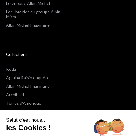
Le Groupe Albin Michel
Les librairies du groupe Albin
Michel
Albin Michel Imaginaire
Collections
Koda
Agatha Raisin enquête
Albin Michel Imaginaire
Archibald
Terres d'Amérique
Espaces Libres Poche
Salut c'est nous...
NOX
les Cookies !
Wiz