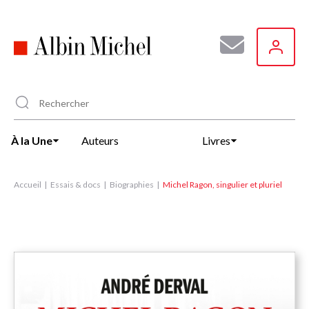
Aller
au
contenu
principal
À la Une
Auteurs
Livres
Accueil
Essais & docs
Biographies
Michel Ragon, singulier et pluriel