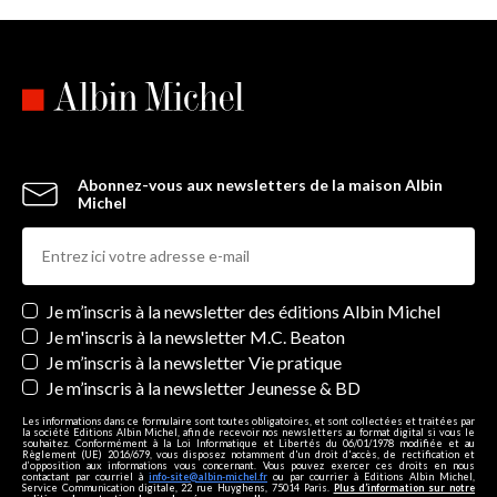
Abonnez-vous aux newsletters de la maison Albin
Michel
Newsletters
Je m’inscris à la newsletter des éditions Albin Michel
Je m'inscris à la newsletter M.C. Beaton
Je m’inscris à la newsletter Vie pratique
Je m’inscris à la newsletter Jeunesse & BD
Les informations dans ce formulaire sont toutes obligatoires, et sont collectées et traitées par
la société Editions Albin Michel, afin de recevoir nos newsletters au format digital si vous le
souhaitez. Conformément à la Loi Informatique et Libertés du 06/01/1978 modifiée et au
Règlement (UE) 2016/679, vous disposez notamment d'un droit d'accès, de rectification et
d’opposition aux informations vous concernant. Vous pouvez exercer ces droits en nous
contactant par courriel à
info-site@albin-michel.fr
ou par courrier à Editions Albin Michel,
Service Communication digitale, 22 rue Huyghens, 75014 Paris.
Plus d’information sur notre