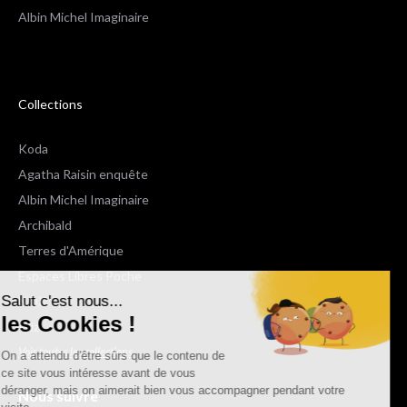
Albin Michel Imaginaire
Collections
Koda
Agatha Raisin enquête
Albin Michel Imaginaire
Archibald
Terres d'Amérique
Espaces Libres Poche
Salut c'est nous...
NOX
les Cookies !
Wiz
Voir toutes les collections
On a attendu d'être sûrs que le contenu de
ce site vous intéresse avant de vous
déranger, mais on aimerait bien vous accompagner pendant votre
Nous suivre