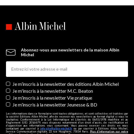
Abonnez-vous aux newsletters de la maison Albin
Michel
Newsletters
Je m’inscris à la newsletter des éditions Albin Michel
Je m'inscris à la newsletter M.C. Beaton
Je m’inscris à la newsletter Vie pratique
Je m’inscris à la newsletter Jeunesse & BD
Les informations dans ce formulaire sont toutes obligatoires, et sont collectées et traitées par
la société Editions Albin Michel, afin de recevoir nos newsletters au format digital si vous le
souhaitez. Conformément à la Loi Informatique et Libertés du 06/01/1978 modifiée et au
Règlement (UE) 2016/679, vous disposez notamment d'un droit d'accès, de rectification et
d’opposition aux informations vous concernant. Vous pouvez exercer ces droits en nous
contactant par courriel à
info-site@albin-michel.fr
ou par courrier à Editions Albin Michel,
Service Communication digitale, 22 rue Huyghens, 75014 Paris.
Plus d’information sur notre