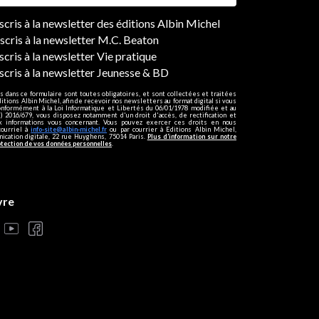
ers
nscris à la newsletter des éditions Albin Michel
nscris à la newsletter M.C. Beaton
scris à la newsletter Vie pratique
nscris à la newsletter Jeunesse & BD
s dans ce formulaire sont toutes obligatoires, et sont collectées et traitées
ditions Albin Michel, afin de recevoir nos newsletters au format digital si vous
onformément à la Loi Informatique et Libertés du 06/01/1978 modifiée et au
 2016/679, vous disposez notamment d'un droit d'accès, de rectification et
ux informations vous concernant. Vous pouvez exercer ces droits en nous
courriel à
info-site@albin-michel.fr
ou par courrier à Editions Albin Michel,
cation digitale, 22 rue Huyghens, 75014 Paris.
Plus d’information sur notre
otection de vos données personnelles
.
vre
s réglementations. Personnalisez vos préférences pour contrôler