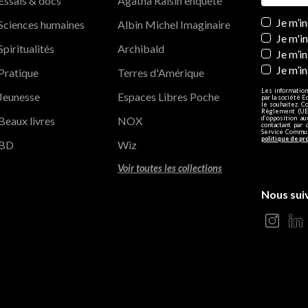
Essais & docs
Agatha Raisin enquête
Newslett
Je m’i
Sciences humaines
Albin Michel Imaginaire
Je m'i
Spiritualités
Archibald
Je m’in
Je m’i
Pratique
Terres d'Amérique
Les information
Jeunesse
Espaces Libres Poche
par la société E
le souhaitez. C
Règlement (UE)
Beaux livres
NOX
d’opposition a
contactant par 
Service Communi
politique de pr
BD
Wiz
Voir toutes les collections
Nous sui
s Options
ètres de confidentialité, en garantissant la conformité avec le