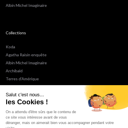
Albin Michel Imaginaire
Collections
Koda
Agatha Raisin enquête
Albin Michel Imaginaire
Archibald
Terres d'Amérique
Espaces Libres Poche
Salut c'est nous...
NOX
les Cookies !
Wiz
Voir toutes les collections
On a attendu d'être sûrs que le contenu de
ce site vous intéresse avant de vous
déranger, mais on aimerait bien vous accompagner pendant votre
Nous suivre