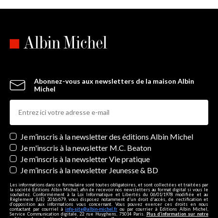
Abonnez-vous aux newsletters de la maison Albin
Michel
Newsletters
Je m’inscris à la newsletter des éditions Albin Michel
Je m'inscris à la newsletter M.C. Beaton
Je m’inscris à la newsletter Vie pratique
Je m’inscris à la newsletter Jeunesse & BD
Les informations dans ce formulaire sont toutes obligatoires, et sont collectées et traitées par
la société Editions Albin Michel, afin de recevoir nos newsletters au format digital si vous le
souhaitez. Conformément à la Loi Informatique et Libertés du 06/01/1978 modifiée et au
Règlement (UE) 2016/679, vous disposez notamment d'un droit d'accès, de rectification et
d’opposition aux informations vous concernant. Vous pouvez exercer ces droits en nous
contactant par courriel à
info-site@albin-michel.fr
ou par courrier à Editions Albin Michel,
Service Communication digitale, 22 rue Huyghens, 75014 Paris.
Plus d’information sur notre