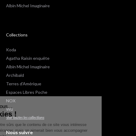
Albin Michel Imaginaire
Collections
Koda
Agatha Raisin enquête
Albin Michel Imaginaire
Archibald
Terres d'Amérique
Espaces Libres Poche
NOX
lut c'est nous...
Wiz
es Cookies !
Voir toutes les collections
a attendu d'être sûrs que le contenu de ce site vous intéresse
ant de vous déranger, mais on aimerait bien vous accompagner
Nous suivre