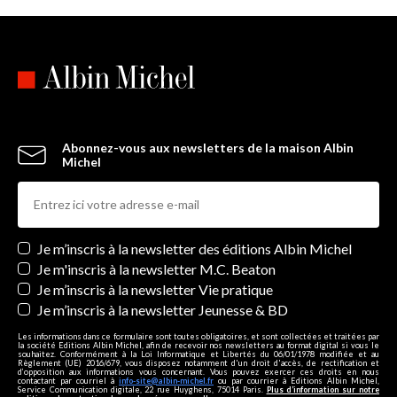
Abonnez-vous aux newsletters de la maison Albin
Michel
Newsletters
Je m’inscris à la newsletter des éditions Albin Michel
Je m'inscris à la newsletter M.C. Beaton
Je m’inscris à la newsletter Vie pratique
Je m’inscris à la newsletter Jeunesse & BD
Les informations dans ce formulaire sont toutes obligatoires, et sont collectées et traitées par
la société Editions Albin Michel, afin de recevoir nos newsletters au format digital si vous le
souhaitez. Conformément à la Loi Informatique et Libertés du 06/01/1978 modifiée et au
Règlement (UE) 2016/679, vous disposez notamment d'un droit d'accès, de rectification et
d’opposition aux informations vous concernant. Vous pouvez exercer ces droits en nous
contactant par courriel à
info-site@albin-michel.fr
ou par courrier à Editions Albin Michel,
Service Communication digitale, 22 rue Huyghens, 75014 Paris.
Plus d’information sur notre