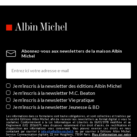
Abonnez-vous aux newsletters de la maison Albin
Michel
Newsletters
Je m’inscris à la newsletter des éditions Albin Michel
Je m'inscris à la newsletter M.C. Beaton
Je m’inscris à la newsletter Vie pratique
Je m’inscris à la newsletter Jeunesse & BD
Les informations dans ce formulaire sont toutes obligatoires, et sont collectées et traitées par
la société Editions Albin Michel, afin de recevoir nos newsletters au format digital si vous le
souhaitez. Conformément à la Loi Informatique et Libertés du 06/01/1978 modifiée et au
Règlement (UE) 2016/679, vous disposez notamment d'un droit d'accès, de rectification et
d’opposition aux informations vous concernant. Vous pouvez exercer ces droits en nous
contactant par courriel à
info-site@albin-michel.fr
ou par courrier à Editions Albin Michel,
Service Communication digitale, 22 rue Huyghens, 75014 Paris.
Plus d’information sur notre