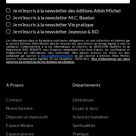
Newsletters
Je m’inscris à la newsletter des éditions Albin Michel
Je m'inscris à la newsletter M.C. Beaton
Je m’inscris à la newsletter Vie pratique
Je m’inscris à la newsletter Jeunesse & BD
Les informations dans ce formulaire sont toutes obligatoires, et sont collectées et traitées par
la société Editions Albin Michel, afin de recevoir nos newsletters au format digital si vous le
souhaitez. Conformément à la Loi Informatique et Libertés du 06/01/1978 modifiée et au
Règlement (UE) 2016/679, vous disposez notamment d'un droit d'accès, de rectification et
d’opposition aux informations vous concernant. Vous pouvez exercer ces droits en nous
contactant par courriel à
info-site@albin-michel.fr
ou par courrier à Editions Albin Michel,
Service Communication digitale, 22 rue Huyghens, 75014 Paris.
Plus d’information sur notre
politique de protection de vos données personnelles
.
A Propos
Départements
Contact
Littérature
Notre histoire
Essais & docs
Déposer un manuscrit
Sciences humaines
Espace libraire
Spiritualités
Espace presse
Pratique