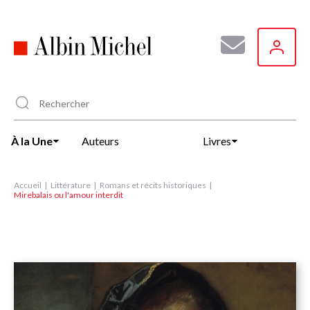
Aller
au
contenu
principal
À la Une
Auteurs
Livres
Accueil
Littérature
Romans et récits historiques
Mirebalais ou l'amour interdit