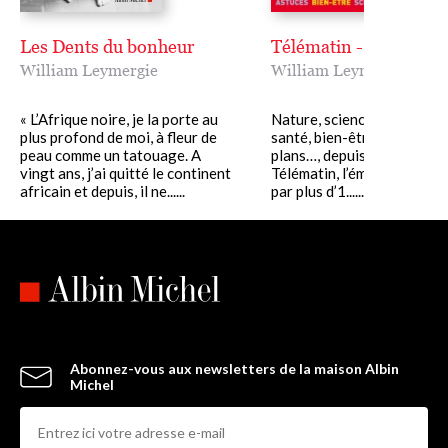
Les Dents du bonheur
Télématin - Les bons 
William Leymergie
William Leymergie
« L’Afrique noire, je la porte au
Nature, sciences, culture, e
plus profond de moi, à fleur de
santé, bien-être, voyage, 
peau comme un tatouage. A
plans…, depuis près de 25 a
vingt ans, j’ai quitté le continent
Télématin, l’émission plébi
africain et depuis, il ne......
par plus d’1......
Abonnez-vous aux newsletters de la maison Albin
Michel