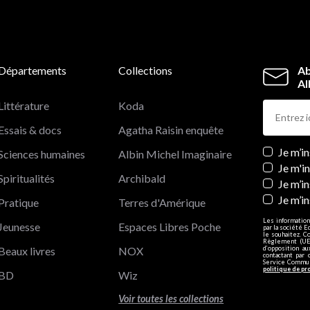
Départements
Collections
Ab
Al
Littérature
Koda
Essais & docs
Agatha Raisin enquête
Newslett
Je m’i
Sciences humaines
Albin Michel Imaginaire
Je m'i
Spiritualités
Archibald
Je m’in
Je m’i
Pratique
Terres d'Amérique
Les information
Jeunesse
Espaces Libres Poche
par la société E
le souhaitez. C
Règlement (UE)
Beaux livres
NOX
d’opposition a
contactant par 
Service Communi
politique de pr
BD
Wiz
Voir toutes les collections