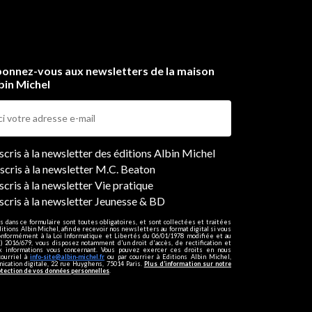
onnez-vous aux newsletters de la maison
bin Michel
ers
nscris à la newsletter des éditions Albin Michel
nscris à la newsletter M.C. Beaton
scris à la newsletter Vie pratique
nscris à la newsletter Jeunesse & BD
s dans ce formulaire sont toutes obligatoires, et sont collectées et traitées
ditions Albin Michel, afin de recevoir nos newsletters au format digital si vous
onformément à la Loi Informatique et Libertés du 06/01/1978 modifiée et au
 2016/679, vous disposez notamment d'un droit d'accès, de rectification et
ux informations vous concernant. Vous pouvez exercer ces droits en nous
courriel à
info-site@albin-michel.fr
ou par courrier à Editions Albin Michel,
cation digitale, 22 rue Huyghens, 75014 Paris.
Plus d’information sur notre
otection de vos données personnelles
.