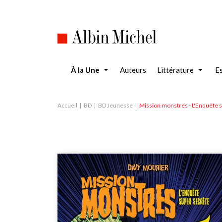
Aller
au
contenu
principal
À la Une
Auteurs
Littérature
Es
Accueil
BD
BD Jeunesse
Mission monstres - L'Enquête 