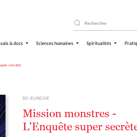
sais & docs
Sciences humaines
Spiritualités
Prati
super secrète
BD JEUNESSE
Mission monstres -
L'Enquête super secrèt