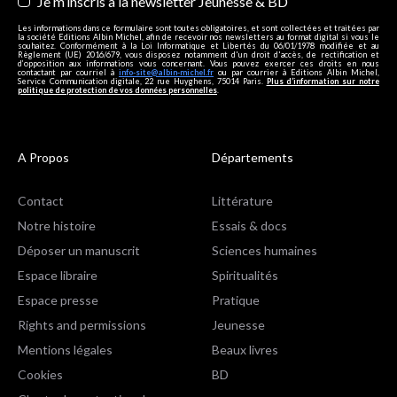
Je m’inscris à la newsletter Jeunesse & BD
Les informations dans ce formulaire sont toutes obligatoires, et sont collectées et traitées par
la société Editions Albin Michel, afin de recevoir nos newsletters au format digital si vous le
souhaitez. Conformément à la Loi Informatique et Libertés du 06/01/1978 modifiée et au
Règlement (UE) 2016/679, vous disposez notamment d'un droit d'accès, de rectification et
d’opposition aux informations vous concernant. Vous pouvez exercer ces droits en nous
contactant par courriel à
info-site@albin-michel.fr
ou par courrier à Editions Albin Michel,
Service Communication digitale, 22 rue Huyghens, 75014 Paris.
Plus d’information sur notre
politique de protection de vos données personnelles
.
A Propos
Départements
Contact
Littérature
Notre histoire
Essais & docs
Déposer un manuscrit
Sciences humaines
Espace libraire
Spiritualités
Espace presse
Pratique
Rights and permissions
Jeunesse
Mentions légales
Beaux livres
Cookies
BD