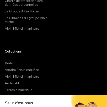
Charte de protection des
données personnelles
Le Groupe Albin Michel
Les librairies du groupe Albin
Michel
Albin Michel Imaginaire
Collections
Koda
Agatha Raisin enquête
Albin Michel Imaginaire
Archibald
Terres d'Amérique
Espaces Libres Poche
Salut c'est nous...
NOX