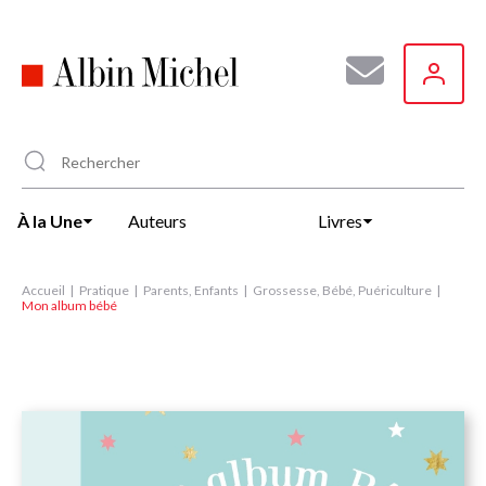
Aller
au
contenu
principal
À la Une
Auteurs
Livres
Accueil
Pratique
Parents, Enfants
Grossesse, Bébé, Puériculture
Mon album bébé