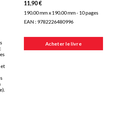
11,90 €
190.00 mm x
190.00 mm
- 10 pages
EAN : 9782226480996
es
Acheter le livre
c
les
 et
is
à
e).