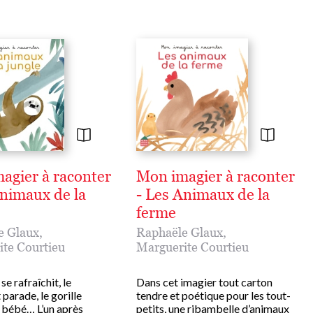
agier à raconter
Mon imagier à raconter
Animaux de la
- Les Animaux de la
ferme
e Glaux
,
Raphaële Glaux
,
te Courtieu
Marguerite Courtieu
se rafraîchit, le
Dans cet imagier tout carton
parade, le gorille
tendre et poétique pour les tout-
n bébé… L’un après
petits, une ribambelle d’animaux