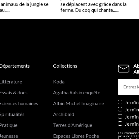
s animaux de la jungle se
se déplacent avec grâce dans la
......
ferme. Du coq qui chante......
Départements
Collections
Ab
Al
Littérature
Koda
Essais & docs
Agatha Raisin enquête
Newslett
Je m’i
Sciences humaines
Albin Michel Imaginaire
Je m'i
Spiritualités
Archibald
Je m’in
Je m’i
Pratique
Terres d'Amérique
Les information
Jeunesse
Espaces Libres Poche
par la société E