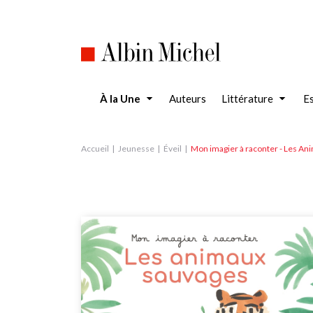
Aller
au
contenu
principal
À la Une
Auteurs
Littérature
Es
Accueil
Jeunesse
Éveil
Mon imagier à raconter - Les An