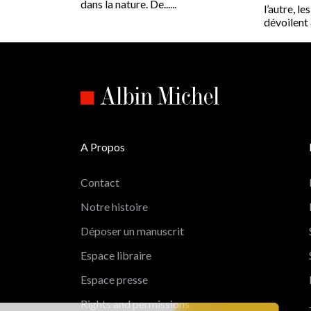
dans la nature. De......
l’autre, le
dévoilent au
A Propos
Contact
Notre histoire
Déposer un manuscrit
Espace libraire
Espace presse
Rights and permissions