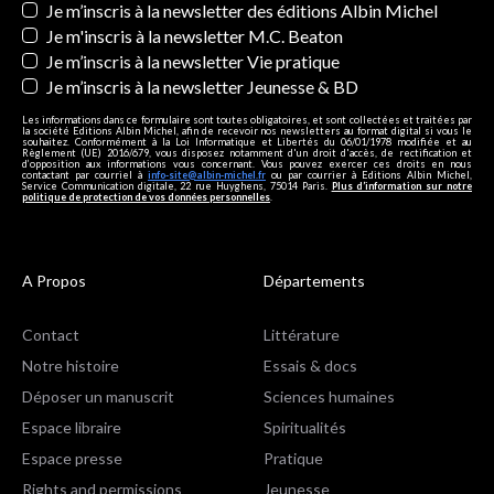
Newsletters
Je m’inscris à la newsletter des éditions Albin Michel
Je m'inscris à la newsletter M.C. Beaton
Je m’inscris à la newsletter Vie pratique
Je m’inscris à la newsletter Jeunesse & BD
Les informations dans ce formulaire sont toutes obligatoires, et sont collectées et traitées par
la société Editions Albin Michel, afin de recevoir nos newsletters au format digital si vous le
souhaitez. Conformément à la Loi Informatique et Libertés du 06/01/1978 modifiée et au
Règlement (UE) 2016/679, vous disposez notamment d'un droit d'accès, de rectification et
d’opposition aux informations vous concernant. Vous pouvez exercer ces droits en nous
contactant par courriel à
info-site@albin-michel.fr
ou par courrier à Editions Albin Michel,
Service Communication digitale, 22 rue Huyghens, 75014 Paris.
Plus d’information sur notre
politique de protection de vos données personnelles
.
A Propos
Départements
Contact
Littérature
Notre histoire
Essais & docs
Déposer un manuscrit
Sciences humaines
Espace libraire
Spiritualités
Espace presse
Pratique
Rights and permissions
Jeunesse