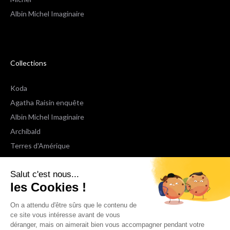
Albin Michel Imaginaire
Collections
Koda
Agatha Raisin enquête
Albin Michel Imaginaire
Archibald
Terres d'Amérique
Espaces Libres Poche
Salut c'est nous...
NOX
les Cookies !
Wiz
Voir toutes les collections
On a attendu d'être sûrs que le contenu de
ce site vous intéresse avant de vous
déranger, mais on aimerait bien vous accompagner pendant votre
Nous suivre