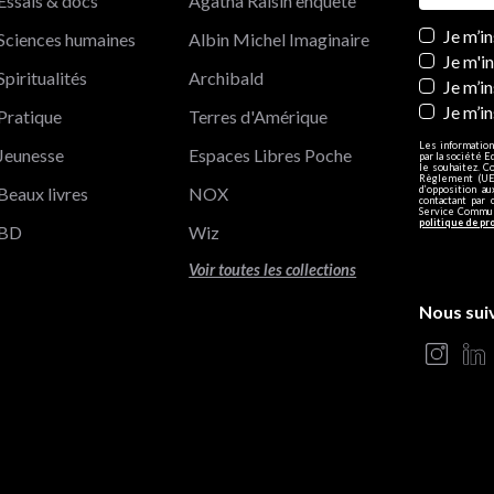
Essais & docs
Agatha Raisin enquête
Newslett
Je m’i
Sciences humaines
Albin Michel Imaginaire
Je m'i
Spiritualités
Archibald
Je m’in
Je m’i
Pratique
Terres d'Amérique
Les information
Jeunesse
Espaces Libres Poche
par la société E
le souhaitez. C
Règlement (UE)
Beaux livres
NOX
d’opposition a
contactant par 
Service Communi
politique de pr
BD
Wiz
Voir toutes les collections
Nous sui
s Options
ètres de confidentialité, en garantissant la conformité avec le