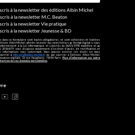
ers
nscris à la newsletter des éditions Albin Michel
nscris à la newsletter M.C. Beaton
scris à la newsletter Vie pratique
nscris à la newsletter Jeunesse & BD
s dans ce formulaire sont toutes obligatoires, et sont collectées et traitées
ditions Albin Michel, afin de recevoir nos newsletters au format digital si vous
onformément à la Loi Informatique et Libertés du 06/01/1978 modifiée et au
 2016/679, vous disposez notamment d'un droit d'accès, de rectification et
ux informations vous concernant. Vous pouvez exercer ces droits en nous
courriel à
info-site@albin-michel.fr
ou par courrier à Editions Albin Michel,
cation digitale, 22 rue Huyghens, 75014 Paris.
Plus d’information sur notre
otection de vos données personnelles
.
vre
s réglementations. Personnalisez vos préférences pour contrôler