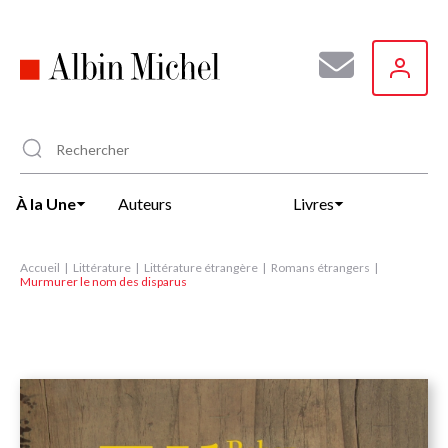
Aller
au
contenu
principal
À la Une
Auteurs
Livres
Accueil
Littérature
Littérature étrangère
Romans étrangers
Murmurer le nom des disparus