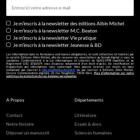
Newsletters
Je m’inscris à la newsletter des éditions Albin Michel
Je m'inscris à la newsletter M.C. Beaton
Je m’inscris à la newsletter Vie pratique
Je m’inscris à la newsletter Jeunesse & BD
Les informations dans ce formulaire sont toutes obligatoires, et sont collectées et traitées par
la société Editions Albin Michel, afin de recevoir nos newsletters au format digital si vous le
souhaitez. Conformément à la Loi Informatique et Libertés du 06/01/1978 modifiée et au
Règlement (UE) 2016/679, vous disposez notamment d'un droit d'accès, de rectification et
d’opposition aux informations vous concernant. Vous pouvez exercer ces droits en nous
contactant par courriel à
info-site@albin-michel.fr
ou par courrier à Editions Albin Michel,
Service Communication digitale, 22 rue Huyghens, 75014 Paris.
Plus d’information sur notre
politique de protection de vos données personnelles
.
A Propos
Départements
Contact
Littérature
Notre histoire
Essais & docs
Déposer un manuscrit
Sciences humaines