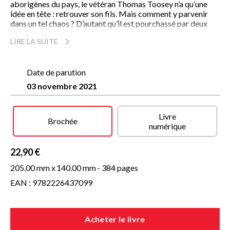
aborigènes du pays, le vétéran Thomas Toosey n’a qu’une
idée en tête : retrouver son fils. Mais comment y parvenir
dans un tel chaos ? D’autant qu’il est pourchassé par deux
vagabonds, « l’ Irlandais » et son acolyte cagoulé.
LIRE LA SUITE
Toosey a une dette à rembourser, et son fils est le seul à
pouvoir lui permettre de racheter les erreurs du passé.
Avec ce deuxième roman noir et électrique, construit autour
d’une violente chasse à l’homme, Rohan Wilson raconte avec
Date de parution
une infinie beauté l’odyssée d’un père confronté à sa part
03 novembre 2021
d’ombre, dans le décor singulier d’une Tasmanie de western.
Livre
Brochée
numérique
22,90 €
205.00 mm x
140.00 mm
- 384 pages
EAN : 9782226437099
Acheter le livre