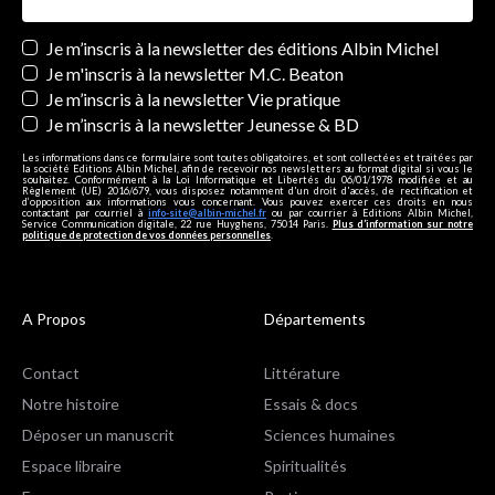
Newsletters
Je m’inscris à la newsletter des éditions Albin Michel
Je m'inscris à la newsletter M.C. Beaton
Je m’inscris à la newsletter Vie pratique
Je m’inscris à la newsletter Jeunesse & BD
Les informations dans ce formulaire sont toutes obligatoires, et sont collectées et traitées par
la société Editions Albin Michel, afin de recevoir nos newsletters au format digital si vous le
souhaitez. Conformément à la Loi Informatique et Libertés du 06/01/1978 modifiée et au
Règlement (UE) 2016/679, vous disposez notamment d'un droit d'accès, de rectification et
d’opposition aux informations vous concernant. Vous pouvez exercer ces droits en nous
contactant par courriel à
info-site@albin-michel.fr
ou par courrier à Editions Albin Michel,
Service Communication digitale, 22 rue Huyghens, 75014 Paris.
Plus d’information sur notre
politique de protection de vos données personnelles
.
A Propos
Départements
Contact
Littérature
Notre histoire
Essais & docs
Déposer un manuscrit
Sciences humaines
Espace libraire
Spiritualités