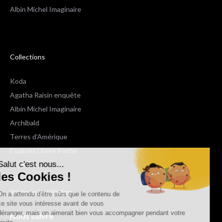
Albin Michel Imaginaire
Collections
Koda
Agatha Raisin enquête
Albin Michel Imaginaire
Archibald
Terres d'Amérique
Espaces Libres Poche
Salut c'est nous...
NOX
les Cookies !
Wiz
Voir toutes les collections
On a attendu d'être sûrs que le contenu de
ce site vous intéresse avant de vous
déranger, mais on aimerait bien vous accompagner pendant votre
Nous suivre