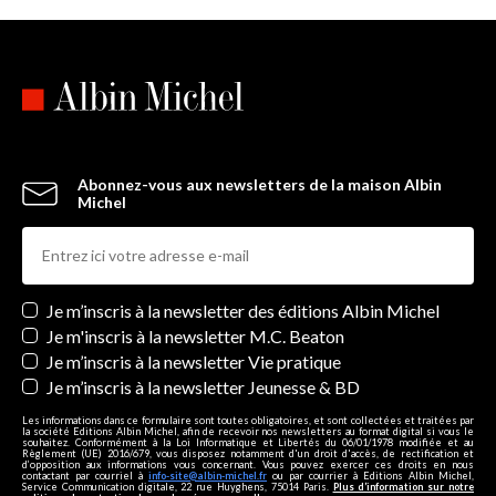
Abonnez-vous aux newsletters de la maison Albin
Michel
Newsletters
Je m’inscris à la newsletter des éditions Albin Michel
Je m'inscris à la newsletter M.C. Beaton
Je m’inscris à la newsletter Vie pratique
Je m’inscris à la newsletter Jeunesse & BD
Les informations dans ce formulaire sont toutes obligatoires, et sont collectées et traitées par
la société Editions Albin Michel, afin de recevoir nos newsletters au format digital si vous le
souhaitez. Conformément à la Loi Informatique et Libertés du 06/01/1978 modifiée et au
Règlement (UE) 2016/679, vous disposez notamment d'un droit d'accès, de rectification et
d’opposition aux informations vous concernant. Vous pouvez exercer ces droits en nous
contactant par courriel à
info-site@albin-michel.fr
ou par courrier à Editions Albin Michel,
Service Communication digitale, 22 rue Huyghens, 75014 Paris.
Plus d’information sur notre