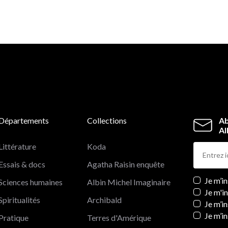
diversité et l’intensité de la naissance. Il inspirera les
parents qui se souviendront de leur expérience et aider
les futurs parents à construire leur projet de naissance,
éclairé par ces témoignages merveilleux.
Les auteurs
Ophélie Celier est doula et praticienne en
HypnoNaissance. Elle accompagne les couples vers un
naissance en douceur.
Thomas Piet est sonothérapeuthe. Il accompagne
également les futurs parents dans leur projet de
naissance.&nbsp;Ils sont&nbsp;tous deux les fondateu
Départements
Collections
Ab
du mouvement « Pour une naissance mère’veilleuse ».
Al
Littérature
Koda
Essais & docs
Agatha Raisin enquête
Newslett
Je m’i
Sciences humaines
Albin Michel Imaginaire
Je m'i
Spiritualités
Archibald
Je m’in
Je m’i
Pratique
Terres d'Amérique