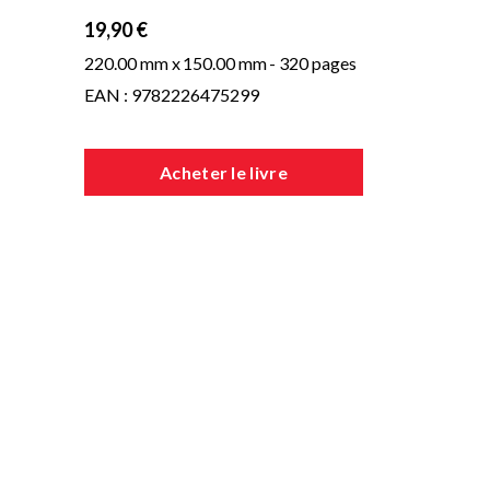
19,90 €
220.00 mm x
150.00 mm
- 320 pages
EAN : 9782226475299
Acheter le livre
n
ent
s
ns
la