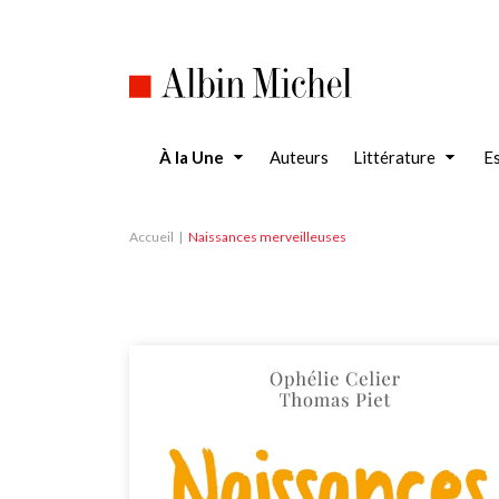
Aller
au
contenu
principal
À la Une
Auteurs
Littérature
Es
Accueil
Naissances merveilleuses