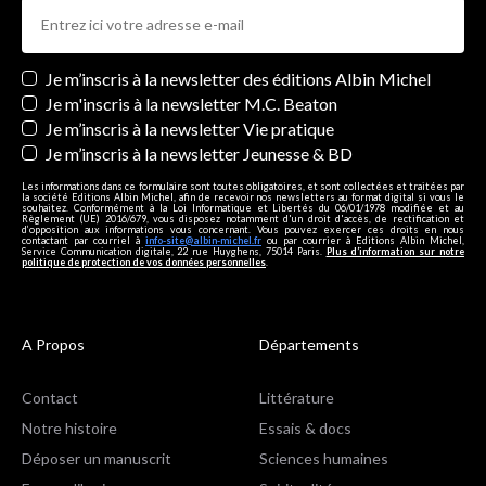
Newsletters
Je m’inscris à la newsletter des éditions Albin Michel
Je m'inscris à la newsletter M.C. Beaton
Je m’inscris à la newsletter Vie pratique
Je m’inscris à la newsletter Jeunesse & BD
Les informations dans ce formulaire sont toutes obligatoires, et sont collectées et traitées par
la société Editions Albin Michel, afin de recevoir nos newsletters au format digital si vous le
souhaitez. Conformément à la Loi Informatique et Libertés du 06/01/1978 modifiée et au
Règlement (UE) 2016/679, vous disposez notamment d'un droit d'accès, de rectification et
d’opposition aux informations vous concernant. Vous pouvez exercer ces droits en nous
contactant par courriel à
info-site@albin-michel.fr
ou par courrier à Editions Albin Michel,
Service Communication digitale, 22 rue Huyghens, 75014 Paris.
Plus d’information sur notre
politique de protection de vos données personnelles
.
A Propos
Départements
Contact
Littérature
Notre histoire
Essais & docs
Déposer un manuscrit
Sciences humaines