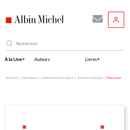
Aller
au
contenu
principal
À la Une
Auteurs
Livres
Accueil
Littérature
Littérature française
Romans français
Naisseur