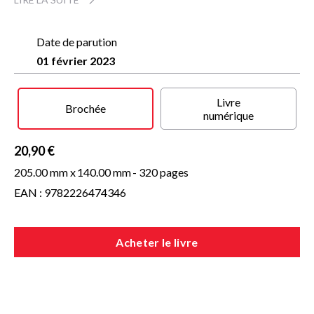
naisseurs, lui révèle un lien viscéral et la possibilité d’une
autre vie.
Date de parution
Peu de romans ont aussi bien parlé de la réalité du
01 février 2023
monde paysan d’aujourd’hui.
Originaire de l’Aveyron,
Delphine Laurent, qui s’est nourrie de sa propre expérience,
en saisit l’âpreté et la sensualité dans ce récit qui raconte la
renaissance d’une femme au contact d’un monde organique,
Livre
Brochée
instinctif et animal.
numérique
20,90 €
205.00 mm x
140.00 mm
- 320 pages
EAN : 9782226474346
Acheter le livre