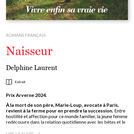
ROMANS FRANÇAIS
Naisseur
Delphine Laurent
Extrait
Prix Arverne 2024.
À la mort de son père, Marie-Loup, avocate à Paris,
revient à la ferme pour en prendre la succession.
Entre
hostilité et affection pour ce monde familier, la jeune femme
redécouvre dans la relation quotidienne avec les bêtes et le
travail de la terre la vérité insoupçonnée dont chaque geste
est porteur. Jour après jour, ce métier d’hommes, de
LIRE LA SUITE