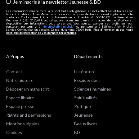
Je m’inscris à la newsletter Jeunesse & BD
Les informations dans ce formulaire sont toutes obligatoires, et sont collectées et traitées par
la société Editions Albin Michel, afin de recevoir nos newsletters au format digital si vous le
souhaitez. Conformément à la Loi Informatique et Libertés du 06/01/1978 modifiée et au
Règlement (UE) 2016/679, vous disposez notamment d'un droit d'accès, de rectification et
d’opposition aux informations vous concernant. Vous pouvez exercer ces droits en nous
contactant par courriel à
info-site@albin-michel.fr
ou par courrier à Editions Albin Michel,
Service Communication digitale, 22 rue Huyghens, 75014 Paris.
Plus d’information sur notre
politique de protection de vos données personnelles
.
A Propos
Départements
Contact
Littérature
Notre histoire
Essais & docs
Déposer un manuscrit
Sciences humaines
Espace libraire
Spiritualités
Espace presse
Pratique
Rights and permissions
Jeunesse
Mentions légales
Beaux livres
Cookies
BD