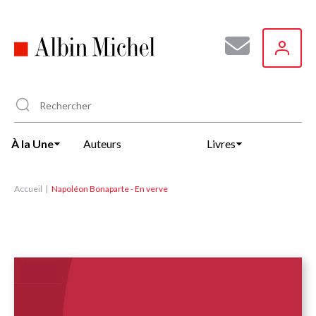
Aller
au
contenu
principal
À la Une
Auteurs
Livres
Accueil
Napoléon Bonaparte - En verve