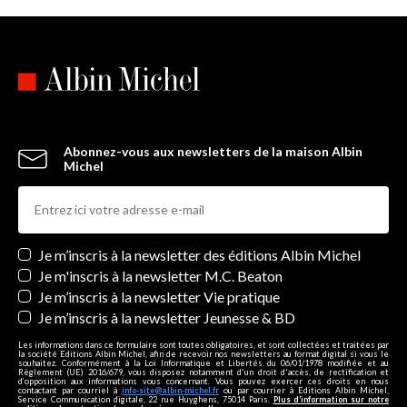
Abonnez-vous aux newsletters de la maison Albin
Michel
Newsletters
Je m’inscris à la newsletter des éditions Albin Michel
Je m'inscris à la newsletter M.C. Beaton
Je m’inscris à la newsletter Vie pratique
Je m’inscris à la newsletter Jeunesse & BD
Les informations dans ce formulaire sont toutes obligatoires, et sont collectées et traitées par
la société Editions Albin Michel, afin de recevoir nos newsletters au format digital si vous le
souhaitez. Conformément à la Loi Informatique et Libertés du 06/01/1978 modifiée et au
Règlement (UE) 2016/679, vous disposez notamment d'un droit d'accès, de rectification et
d’opposition aux informations vous concernant. Vous pouvez exercer ces droits en nous
contactant par courriel à
info-site@albin-michel.fr
ou par courrier à Editions Albin Michel,
Service Communication digitale, 22 rue Huyghens, 75014 Paris.
Plus d’information sur notre