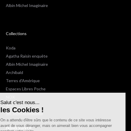
Albin Michel Imaginaire
Collections
Koda
Agatha Raisin enquête
Albin Michel Imaginaire
Archibald
Terres d'Amérique
Espaces Libres Poche
NOX
Salut c'est nous...
Wiz
les Cookies !
Voir toutes les collections
On a attendu d'être sûrs que le contenu de ce site vous intéresse
avant de vous déranger, mais on aimerait bien vous accompagner
Nous suivre