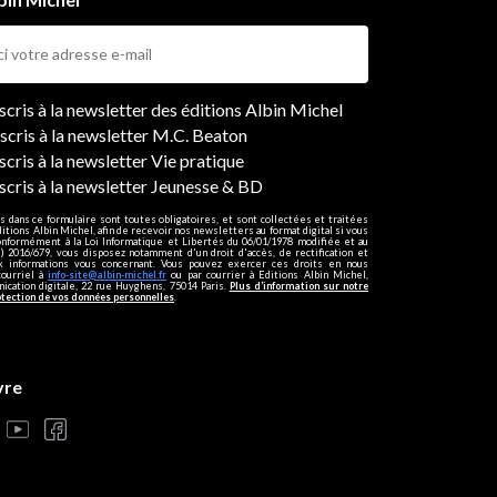
ers
nscris à la newsletter des éditions Albin Michel
nscris à la newsletter M.C. Beaton
scris à la newsletter Vie pratique
nscris à la newsletter Jeunesse & BD
s dans ce formulaire sont toutes obligatoires, et sont collectées et traitées
ditions Albin Michel, afin de recevoir nos newsletters au format digital si vous
onformément à la Loi Informatique et Libertés du 06/01/1978 modifiée et au
 2016/679, vous disposez notamment d'un droit d'accès, de rectification et
ux informations vous concernant. Vous pouvez exercer ces droits en nous
courriel à
info-site@albin-michel.fr
ou par courrier à Editions Albin Michel,
cation digitale, 22 rue Huyghens, 75014 Paris.
Plus d’information sur notre
otection de vos données personnelles
.
vre