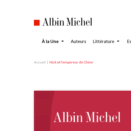
Aller
au
contenu
principal
À la Une
Auteurs
Littérature
Es
Accueil
Nick et l'empereur de Chine