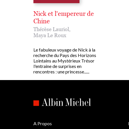
Nick et l'empereur de
Chine
Thérèse Lauriol
,
Maya Le Roux
Le fabuleux voyage de Nick à la
recherche du Pays des Horizons
Lointains au Mystérieux Trésor
l'entraine de surprises en
rencontres : une princesse......
A Propos