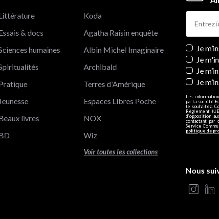
Littérature
Koda
Essais & docs
Agatha Raisin enquête
Newslett
Je m’i
Sciences humaines
Albin Michel Imaginaire
Je m'i
Spiritualités
Archibald
Je m’in
Je m’i
Pratique
Terres d'Amérique
Les information
Jeunesse
Espaces Libres Poche
par la société E
le souhaitez. C
Règlement (UE)
Beaux livres
NOX
d’opposition a
contactant par 
Service Communi
politique de pr
BD
Wiz
Voir toutes les collections
Nous sui