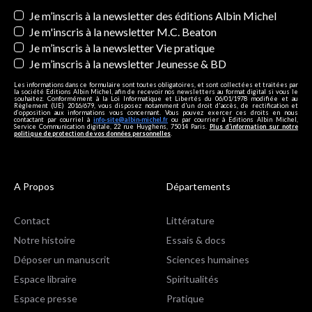
Newsletters
Je m’inscris à la newsletter des éditions Albin Michel
Je m'inscris à la newsletter M.C. Beaton
Je m’inscris à la newsletter Vie pratique
Je m’inscris à la newsletter Jeunesse & BD
Les informations dans ce formulaire sont toutes obligatoires, et sont collectées et traitées par
la société Editions Albin Michel, afin de recevoir nos newsletters au format digital si vous le
souhaitez. Conformément à la Loi Informatique et Libertés du 06/01/1978 modifiée et au
Règlement (UE) 2016/679, vous disposez notamment d'un droit d'accès, de rectification et
d’opposition aux informations vous concernant. Vous pouvez exercer ces droits en nous
contactant par courriel à
info-site@albin-michel.fr
ou par courrier à Editions Albin Michel,
Service Communication digitale, 22 rue Huyghens, 75014 Paris.
Plus d’information sur notre
politique de protection de vos données personnelles
.
A Propos
Départements
Contact
Littérature
Notre histoire
Essais & docs
Déposer un manuscrit
Sciences humaines
Espace libraire
Spiritualités
Espace presse
Pratique