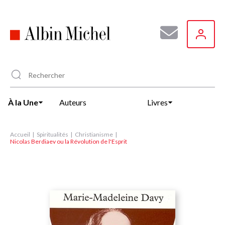
Aller
au
contenu
principal
À la Une
Auteurs
Livres
Accueil
Spiritualités
Christianisme
Nicolas Berdiaev ou la Révolution de l'Esprit