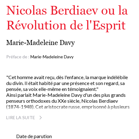
Nicolas Berdiaev ou la
Révolution de l'Esprit
Marie-Madeleine Davy
Préface de :
Marie-Madeleine Davy
"Cet homme avait reçu, dès l'enfance, la marque indélébile
du divin. Il était habité par une présence et son regard, sa
pensée, sa voix elle-même en témoignaient."
Ainsi parlait Marie-Madeleine Davy d'un des plus grands
penseurs orthodoxes du XXe siècle, Nicolas Berdiaev
(1874-1948). Cet aristocrate russe, emprisonné à plusieurs
reprises pour ses idées révolutionnaires par le régime
LIRE LA SUITE
tsariste, puis expulsé de Russie en 1922 par le régime
communiste, participa activement, dans les années trente, à
l'émergence de ce que l'on a appelé l'existentialisme
chrétien. Sa spiritualité, réfractaire à toute emprise
Date de parution