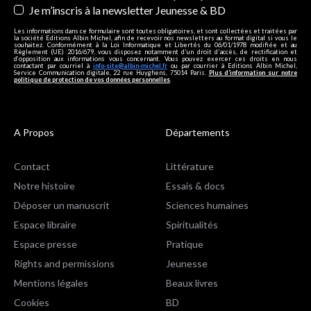
Je m’inscris à la newsletter Jeunesse & BD
Les informations dans ce formulaire sont toutes obligatoires, et sont collectées et traitées par
la société Editions Albin Michel, afin de recevoir nos newsletters au format digital si vous le
souhaitez. Conformément à la Loi Informatique et Libertés du 06/01/1978 modifiée et au
Règlement (UE) 2016/679, vous disposez notamment d'un droit d'accès, de rectification et
d’opposition aux informations vous concernant. Vous pouvez exercer ces droits en nous
contactant par courriel à
info-site@albin-michel.fr
ou par courrier à Editions Albin Michel,
Service Communication digitale, 22 rue Huyghens, 75014 Paris.
Plus d’information sur notre
politique de protection de vos données personnelles
.
A Propos
Départements
Contact
Littérature
Notre histoire
Essais & docs
Déposer un manuscrit
Sciences humaines
Espace libraire
Spiritualités
Espace presse
Pratique
Rights and permissions
Jeunesse
Mentions légales
Beaux livres
Cookies
BD