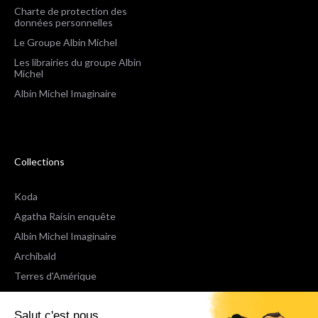
Charte de protection des
données personnelles
Le Groupe Albin Michel
Les librairies du groupe Albin
Michel
Albin Michel Imaginaire
Collections
Koda
Agatha Raisin enquête
Albin Michel Imaginaire
Archibald
Terres d'Amérique
Espaces Libres Poche
Salut c'est nous...
NOX