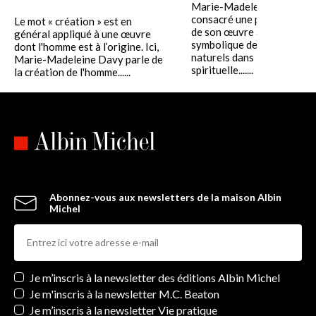
Marie-Madeleine Davy a
consacré une partie impor
Le mot « création » est en
de son œuvre à la question 
général appliqué à une œuvre
symbolique des éléments
dont l'homme est à l’origine. Ici,
naturels dans l’expérience
Marie-Madeleine Davy parle de
spirituelle.......
la création de l'homme......
Abonnez-vous aux newsletters de la maison Albin
Michel
Newsletters
Je m’inscris à la newsletter des éditions Albin Michel
Je m'inscris à la newsletter M.C. Beaton
Je m’inscris à la newsletter Vie pratique