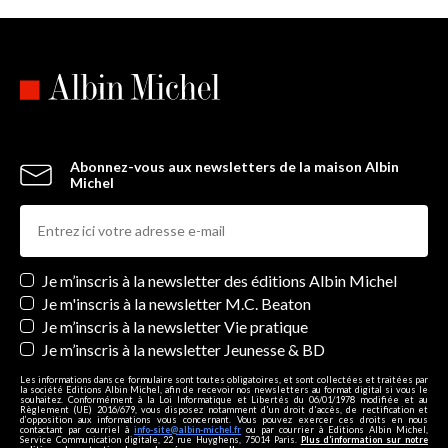
Abonnez-vous aux newsletters de la maison Albin
Michel
Newsletters
Je m’inscris à la newsletter des éditions Albin Michel
Je m'inscris à la newsletter M.C. Beaton
Je m’inscris à la newsletter Vie pratique
Je m’inscris à la newsletter Jeunesse & BD
Les informations dans ce formulaire sont toutes obligatoires, et sont collectées et traitées par
la société Editions Albin Michel, afin de recevoir nos newsletters au format digital si vous le
souhaitez. Conformément à la Loi Informatique et Libertés du 06/01/1978 modifiée et au
Règlement (UE) 2016/679, vous disposez notamment d'un droit d'accès, de rectification et
d’opposition aux informations vous concernant. Vous pouvez exercer ces droits en nous
contactant par courriel à
info-site@albin-michel.fr
ou par courrier à Editions Albin Michel,
Service Communication digitale, 22 rue Huyghens, 75014 Paris.
Plus d’information sur notre