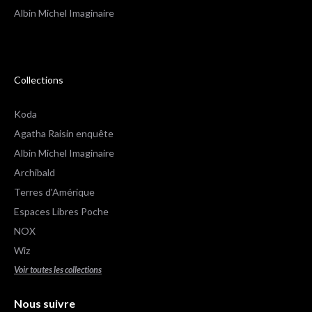
Albin Michel Imaginaire
Collections
Koda
Agatha Raisin enquête
Albin Michel Imaginaire
Archibald
Terres d'Amérique
Espaces Libres Poche
NOX
...
Wiz
s !
Voir toutes les collections
 sûrs que le contenu de ce site vous intéresse
nger, mais on aimerait bien vous accompagner
Nous suivre