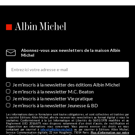
Abonnez-vous aux newsletters de la maison Albin
Michel
Newsletters
Je m’inscris à la newsletter des éditions Albin Michel
Je m'inscris à la newsletter M.C. Beaton
Je m’inscris à la newsletter Vie pratique
Je m’inscris à la newsletter Jeunesse & BD
Les informations dans ce formulaire sont toutes obligatoires, et sont collectées et traitées par
la société Editions Albin Michel, afin de recevoir nos newsletters au format digital si vous le
souhaitez. Conformément à la Loi Informatique et Libertés du 06/01/1978 modifiée et au
Règlement (UE) 2016/679, vous disposez notamment d'un droit d'accès, de rectification et
d’opposition aux informations vous concernant. Vous pouvez exercer ces droits en nous
contactant par courriel à
info-site@albin-michel.fr
ou par courrier à Editions Albin Michel,
Service Communication digitale, 22 rue Huyghens, 75014 Paris.
Plus d’information sur notre