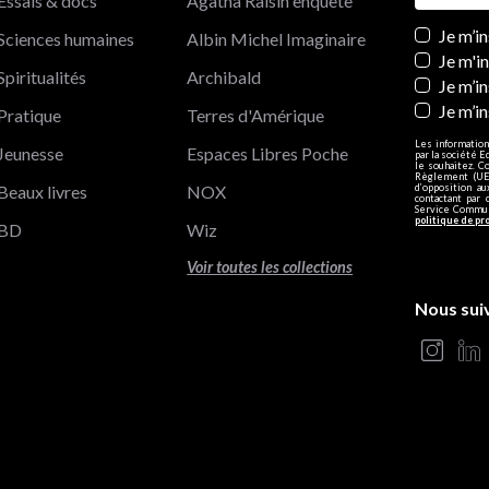
Essais & docs
Agatha Raisin enquête
Newslett
Je m’i
Sciences humaines
Albin Michel Imaginaire
Je m'i
Spiritualités
Archibald
Je m’in
Je m’i
Pratique
Terres d'Amérique
Les information
Jeunesse
Espaces Libres Poche
par la société E
le souhaitez. C
Règlement (UE)
Beaux livres
NOX
d’opposition a
contactant par 
Service Communi
politique de pr
BD
Wiz
Voir toutes les collections
Nous sui
s Options
ètres de confidentialité, en garantissant la conformité avec le