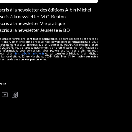
ers
nscris à la newsletter des éditions Albin Michel
nscris à la newsletter M.C. Beaton
scris à la newsletter Vie pratique
nscris à la newsletter Jeunesse & BD
s dans ce formulaire sont toutes obligatoires, et sont collectées et traitées
ditions Albin Michel, afin de recevoir nos newsletters au format digital si vous
onformément à la Loi Informatique et Libertés du 06/01/1978 modifiée et au
 2016/679, vous disposez notamment d'un droit d'accès, de rectification et
ux informations vous concernant. Vous pouvez exercer ces droits en nous
courriel à
info-site@albin-michel.fr
ou par courrier à Editions Albin Michel,
cation digitale, 22 rue Huyghens, 75014 Paris.
Plus d’information sur notre
otection de vos données personnelles
.
vre
s réglementations. Personnalisez vos préférences pour contrôler