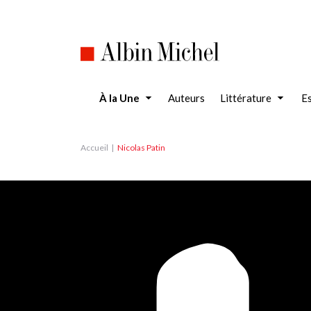
Aller
au
contenu
principal
À la Une
Auteurs
Littérature
Es
Accueil
Nicolas Patin