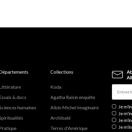
Départements
Collections
Ab
Al
Littérature
Koda
Essais & docs
Agatha Raisin enquête
Newslett
Je m’i
Sciences humaines
Albin Michel Imaginaire
Je m'i
Spiritualités
Archibald
Je m’in
Je m’i
Pratique
Terres d'Amérique