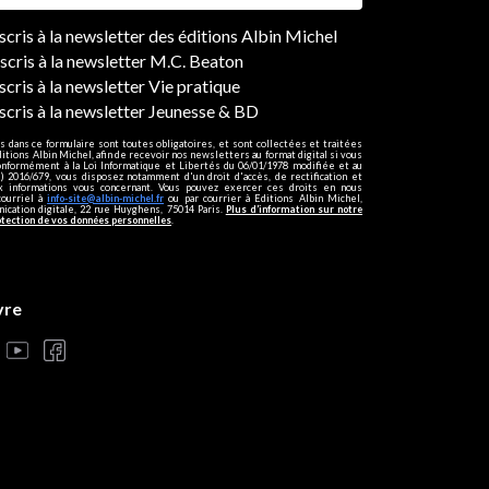
ers
nscris à la newsletter des éditions Albin Michel
nscris à la newsletter M.C. Beaton
scris à la newsletter Vie pratique
nscris à la newsletter Jeunesse & BD
s dans ce formulaire sont toutes obligatoires, et sont collectées et traitées
ditions Albin Michel, afin de recevoir nos newsletters au format digital si vous
onformément à la Loi Informatique et Libertés du 06/01/1978 modifiée et au
 2016/679, vous disposez notamment d'un droit d'accès, de rectification et
ux informations vous concernant. Vous pouvez exercer ces droits en nous
courriel à
info-site@albin-michel.fr
ou par courrier à Editions Albin Michel,
cation digitale, 22 rue Huyghens, 75014 Paris.
Plus d’information sur notre
otection de vos données personnelles
.
vre
s réglementations. Personnalisez vos préférences pour contrôler