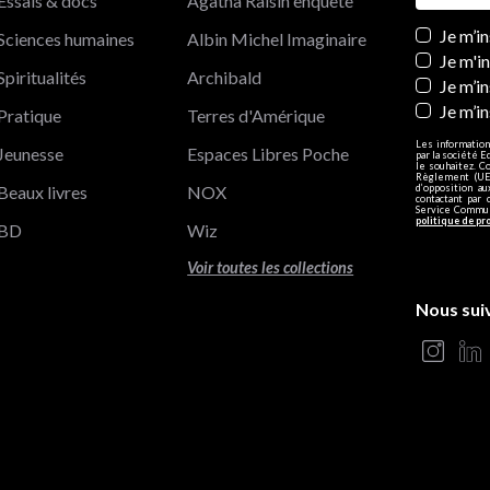
Essais & docs
Agatha Raisin enquête
Newslett
Je m’i
Sciences humaines
Albin Michel Imaginaire
Je m'i
Spiritualités
Archibald
Je m’in
Je m’i
Pratique
Terres d'Amérique
Les information
Jeunesse
Espaces Libres Poche
par la société E
le souhaitez. C
Règlement (UE)
Beaux livres
NOX
d’opposition a
contactant par 
Service Communi
politique de pr
BD
Wiz
Voir toutes les collections
Nous sui
s Options
ètres de confidentialité, en garantissant la conformité avec le