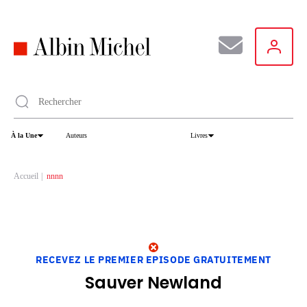
Aller
au
contenu
principal
À la Une
Auteurs
Livres
Accueil
nnnn
RECEVEZ LE PREMIER EPISODE GRATUITEMENT
Sauver Newland