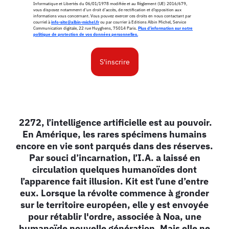
Informatique et Libertés du 06/01/1978 modifiée et au Règlement (UE) 2016/679,
vous disposez notamment d'un droit d'accès, de rectification et d’opposition aux
informations vous concernant. Vous pouvez exercer ces droits en nous contactant par
courriel à
info-site@albin-michel.fr
ou par courrier à Editions Albin Michel, Service
Communication digitale, 22 rue Huyghens, 75014 Paris.
Plus d’information sur notre
politique de protection de vos données personnelles.
S'inscrire
2272, l’intelligence artificielle est au pouvoir.
En Amérique, les rares spécimens humains
encore en vie sont parqués dans des réserves.
Par souci d’incarnation, l’I.A. a laissé en
circulation quelques humanoïdes dont
l’apparence fait illusion. Kit est l’une d’entre
eux. Lorsque la révolte commence à gronder
sur le territoire européen, elle y est envoyée
pour rétablir l'ordre, associée à Noa, une
humanoïde nouvelle génération. Mais elle ne