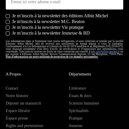
Newsletters
Je m’inscris à la newsletter des éditions Albin Michel
Je m'inscris à la newsletter M.C. Beaton
Je m’inscris à la newsletter Vie pratique
Je m’inscris à la newsletter Jeunesse & BD
Les informations dans ce formulaire sont toutes obligatoires, et sont collectées et traitées par la société
Editions Albin Michel, afin de recevoir nos newsletters au format digital si vous le souhaitez.
Conformément à la Loi Informatique et Libertés du 06/01/1978 modifiée et au Règlement (UE) 2016/679,
vous disposez notamment d'un droit d'accès, de rectification et d’opposition aux informations vous
concernant. Vous pouvez exercer ces droits en nous contactant par courriel à
info-site@albin-michel.fr
ou
par courrier à Editions Albin Michel, Service Communication digitale, 22 rue Huyghens, 75014 Paris.
Plus d’information sur notre politique de protection de vos données personnelles
.
A Propos
Départements
Contact
Littérature
Notre histoire
Essais & docs
Déposer un manuscrit
Sciences humaines
Espace libraire
Spiritualités
Espace presse
Pratique
Rights and permissions
Jeunesse