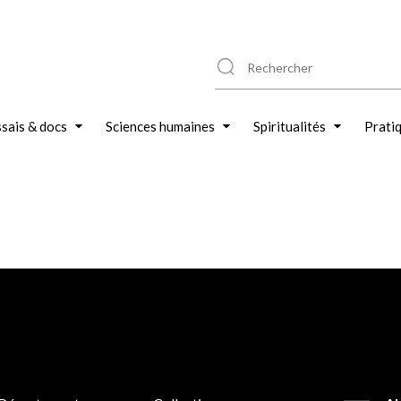
sais & docs
Sciences humaines
Spiritualités
Prati