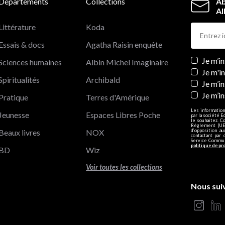
Départements
Collections
Ab
Al
Littérature
Koda
Essais & docs
Agatha Raisin enquête
Newslett
Je m’i
Sciences humaines
Albin Michel Imaginaire
Je m'i
Spiritualités
Archibald
Je m’in
Je m’i
Pratique
Terres d'Amérique
Les information
Jeunesse
Espaces Libres Poche
par la société E
le souhaitez. C
Règlement (UE)
Beaux livres
NOX
d’opposition a
contactant par 
Service Communi
politique de pr
BD
Wiz
Voir toutes les collections
Nous sui