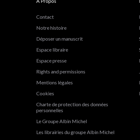
A Propos
Contact
Notre histoire
Déposer un manuscrit
Espace libraire
Espace presse
Rights and permissions
Mentions légales
t c'est nous...
Cookies
s Cookies !
Charte de protection des données
personnelles
attendu d'être sûrs que le contenu de ce site vous intéresse
 de vous déranger, mais on aimerait bien vous
Le Groupe Albin Michel
pagner pendant votre visite...
 OK pour vous ?
Les librairies du groupe Albin Michel
Consentements certifiés par