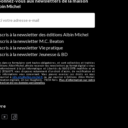
onnez-vous aux newsletters de la maison
bin Michel
ers
nscris à la newsletter des éditions Albin Michel
nscris à la newsletter M.C. Beaton
scris à la newsletter Vie pratique
nscris à la newsletter Jeunesse & BD
s dans ce formulaire sont toutes obligatoires, et sont collectées et traitées
ditions Albin Michel, afin de recevoir nos newsletters au format digital si vous
onformément à la Loi Informatique et Libertés du 06/01/1978 modifiée et au
 2016/679, vous disposez notamment d'un droit d'accès, de rectification et
ux informations vous concernant. Vous pouvez exercer ces droits en nous
courriel à
info-site@albin-michel.fr
ou par courrier à Editions Albin Michel,
cation digitale, 22 rue Huyghens, 75014 Paris.
Plus d’information sur notre
otection de vos données personnelles
.
vre