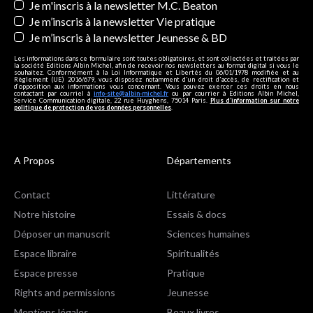
Je m'inscris à la newsletter M.C. Beaton
Je m’inscris à la newsletter Vie pratique
Je m’inscris à la newsletter Jeunesse & BD
Les informations dans ce formulaire sont toutes obligatoires, et sont collectées et traitées par
la société Editions Albin Michel, afin de recevoir nos newsletters au format digital si vous le
souhaitez. Conformément à la Loi Informatique et Libertés du 06/01/1978 modifiée et au
Règlement (UE) 2016/679, vous disposez notamment d'un droit d'accès, de rectification et
d’opposition aux informations vous concernant. Vous pouvez exercer ces droits en nous
contactant par courriel à
info-site@albin-michel.fr
ou par courrier à Editions Albin Michel,
Service Communication digitale, 22 rue Huyghens, 75014 Paris.
Plus d’information sur notre
politique de protection de vos données personnelles
.
A Propos
Départements
Contact
Littérature
Notre histoire
Essais & docs
Déposer un manuscrit
Sciences humaines
Espace libraire
Spiritualités
Espace presse
Pratique
Rights and permissions
Jeunesse
Mentions légales
Beaux livres