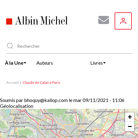
Aller
au
contenu
principal
À la Une
Auteurs
Livres
Accueil
Claude de Calan à Paris
Soumis par
bhoquy@kaliop.com
le
mar 09/11/2021 - 11:06
Géolocalisation
+
−