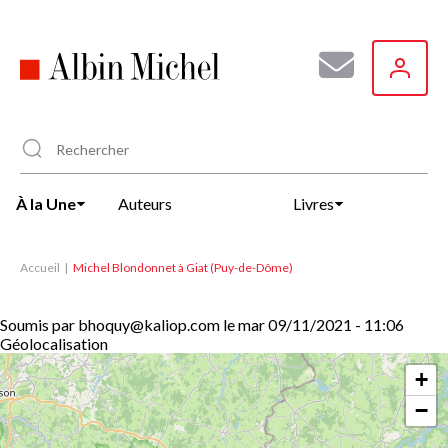
Aller
au
contenu
principal
À la Une
Auteurs
Livres
Accueil
Michel Blondonnet à Giat (Puy-de-Dôme)
Soumis par
bhoquy@kaliop.com
le
mar 09/11/2021 - 11:06
Géolocalisation
+
−