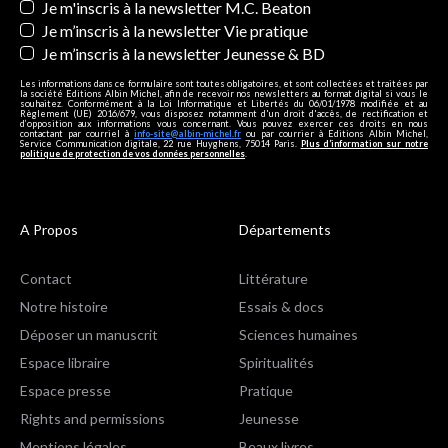
Je m'inscris à la newsletter M.C. Beaton
Je m’inscris à la newsletter Vie pratique
Je m’inscris à la newsletter Jeunesse & BD
Les informations dans ce formulaire sont toutes obligatoires, et sont collectées et traitées par
la société Editions Albin Michel, afin de recevoir nos newsletters au format digital si vous le
souhaitez. Conformément à la Loi Informatique et Libertés du 06/01/1978 modifiée et au
Règlement (UE) 2016/679, vous disposez notamment d'un droit d'accès, de rectification et
d’opposition aux informations vous concernant. Vous pouvez exercer ces droits en nous
contactant par courriel à
info-site@albin-michel.fr
ou par courrier à Editions Albin Michel,
Service Communication digitale, 22 rue Huyghens, 75014 Paris.
Plus d’information sur notre
politique de protection de vos données personnelles
.
A Propos
Départements
Contact
Littérature
Notre histoire
Essais & docs
Déposer un manuscrit
Sciences humaines
Espace libraire
Spiritualités
Espace presse
Pratique
Rights and permissions
Jeunesse
Mentions légales
Beaux livres