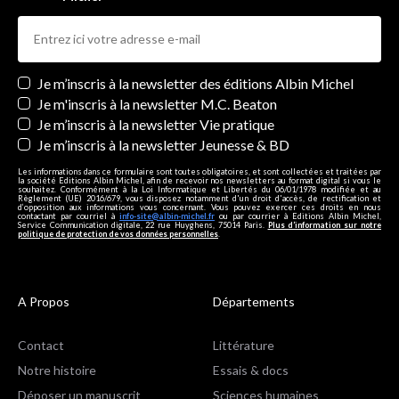
Newsletters
Je m’inscris à la newsletter des éditions Albin Michel
Je m'inscris à la newsletter M.C. Beaton
Je m’inscris à la newsletter Vie pratique
Je m’inscris à la newsletter Jeunesse & BD
Les informations dans ce formulaire sont toutes obligatoires, et sont collectées et traitées par
la société Editions Albin Michel, afin de recevoir nos newsletters au format digital si vous le
souhaitez. Conformément à la Loi Informatique et Libertés du 06/01/1978 modifiée et au
Règlement (UE) 2016/679, vous disposez notamment d'un droit d'accès, de rectification et
d’opposition aux informations vous concernant. Vous pouvez exercer ces droits en nous
contactant par courriel à
info-site@albin-michel.fr
ou par courrier à Editions Albin Michel,
Service Communication digitale, 22 rue Huyghens, 75014 Paris.
Plus d’information sur notre
politique de protection de vos données personnelles
.
A Propos
Départements
Contact
Littérature
Notre histoire
Essais & docs
Déposer un manuscrit
Sciences humaines