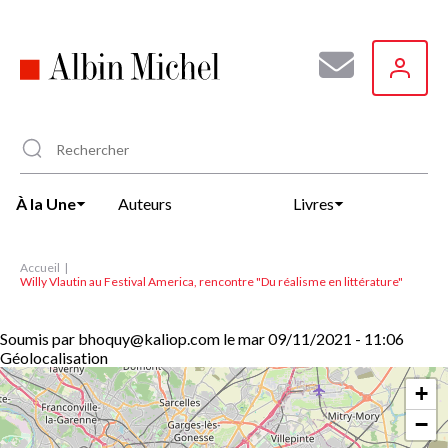
Aller
au
contenu
principal
À la Une
Auteurs
Livres
Accueil
Willy Vlautin au Festival America, rencontre "Du réalisme en littérature"
Soumis par
bhoquy@kaliop.com
le
mar 09/11/2021 - 11:06
Géolocalisation
+
−