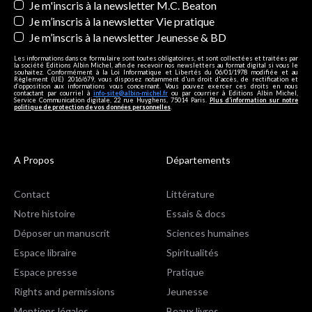
Je m'inscris à la newsletter M.C. Beaton
Je m’inscris à la newsletter Vie pratique
Je m’inscris à la newsletter Jeunesse & BD
Les informations dans ce formulaire sont toutes obligatoires, et sont collectées et traitées par
la société Editions Albin Michel, afin de recevoir nos newsletters au format digital si vous le
souhaitez. Conformément à la Loi Informatique et Libertés du 06/01/1978 modifiée et au
Règlement (UE) 2016/679, vous disposez notamment d'un droit d'accès, de rectification et
d’opposition aux informations vous concernant. Vous pouvez exercer ces droits en nous
contactant par courriel à
info-site@albin-michel.fr
ou par courrier à Editions Albin Michel,
Service Communication digitale, 22 rue Huyghens, 75014 Paris.
Plus d’information sur notre
politique de protection de vos données personnelles
.
A Propos
Départements
Contact
Littérature
Notre histoire
Essais & docs
Déposer un manuscrit
Sciences humaines
Espace libraire
Spiritualités
Espace presse
Pratique
Rights and permissions
Jeunesse
Mentions légales
Beaux livres