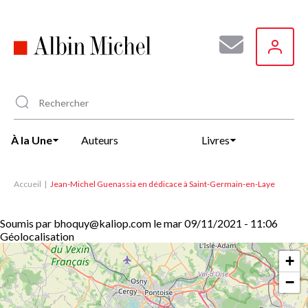
Aller
au
contenu
principal
À la Une
Auteurs
Livres
Accueil
Jean-Michel Guenassia en dédicace à Saint-Germain-en-Laye
Soumis par
bhoquy@kaliop.com
le
mar 09/11/2021 - 11:06
Géolocalisation
+
−