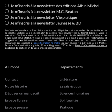
Newsletters
Je m’inscris à la newsletter des éditions Albin Michel
Je m'inscris à la newsletter M.C. Beaton
Je m’inscris à la newsletter Vie pratique
Je m’inscris à la newsletter Jeunesse & BD
Les informations dans ce formulaire sont toutes obligatoires, et sont collectées et traitées par
la société Editions Albin Michel, afin de recevoir nos newsletters au format digital si vous le
souhaitez. Conformément à la Loi Informatique et Libertés du 06/01/1978 modifiée et au
Règlement (UE) 2016/679, vous disposez notamment d'un droit d'accès, de rectification et
d’opposition aux informations vous concernant. Vous pouvez exercer ces droits en nous
contactant par courriel à
info-site@albin-michel.fr
ou par courrier à Editions Albin Michel,
Service Communication digitale, 22 rue Huyghens, 75014 Paris.
Plus d’information sur notre
politique de protection de vos données personnelles
.
A Propos
Départements
Contact
Littérature
Notre histoire
Essais & docs
Déposer un manuscrit
Sciences humaines
Espace libraire
Spiritualités
Espace presse
Pratique