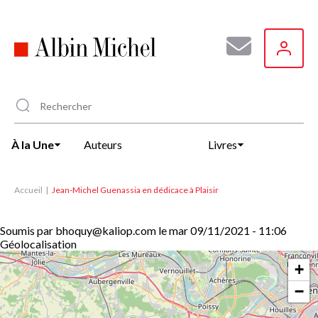
Aller
au
contenu
principal
À la Une
Auteurs
Livres
Accueil
Jean-Michel Guenassia en dédicace à Plaisir
Soumis par
bhoquy@kaliop.com
le
mar 09/11/2021 - 11:06
Géolocalisation
+
−