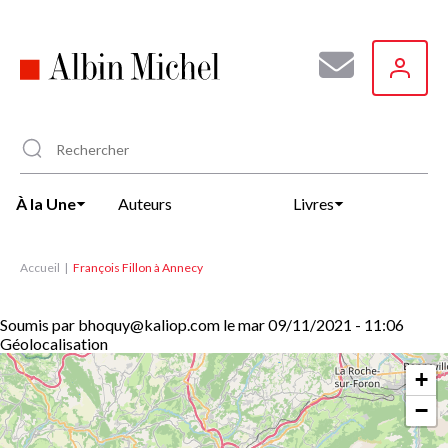
Aller
au
contenu
principal
À la Une
Auteurs
Livres
Accueil
François Fillon à Annecy
Soumis par
bhoquy@kaliop.com
le
mar 09/11/2021 - 11:06
Géolocalisation
+
−