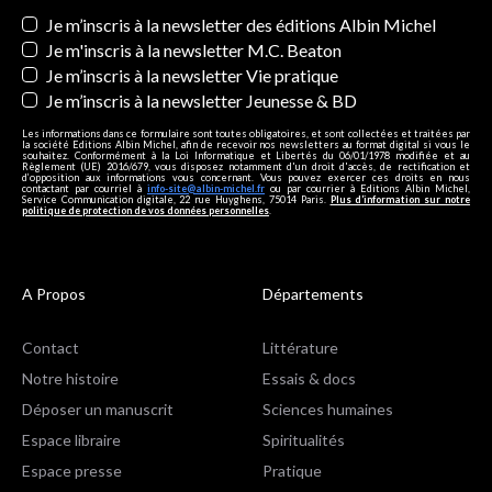
Newsletters
Je m’inscris à la newsletter des éditions Albin Michel
Je m'inscris à la newsletter M.C. Beaton
Je m’inscris à la newsletter Vie pratique
Je m’inscris à la newsletter Jeunesse & BD
Les informations dans ce formulaire sont toutes obligatoires, et sont collectées et traitées par
la société Editions Albin Michel, afin de recevoir nos newsletters au format digital si vous le
souhaitez. Conformément à la Loi Informatique et Libertés du 06/01/1978 modifiée et au
Règlement (UE) 2016/679, vous disposez notamment d'un droit d'accès, de rectification et
d’opposition aux informations vous concernant. Vous pouvez exercer ces droits en nous
contactant par courriel à
info-site@albin-michel.fr
ou par courrier à Editions Albin Michel,
Service Communication digitale, 22 rue Huyghens, 75014 Paris.
Plus d’information sur notre
politique de protection de vos données personnelles
.
A Propos
Départements
Contact
Littérature
Notre histoire
Essais & docs
Déposer un manuscrit
Sciences humaines
Espace libraire
Spiritualités
Espace presse
Pratique