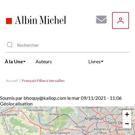
Aller
au
contenu
principal
À la Une
Auteurs
Livres
Accueil
François Fillon à Versailles
Soumis par
bhoquy@kaliop.com
le
mar 09/11/2021 - 11:06
Géolocalisation
+
−