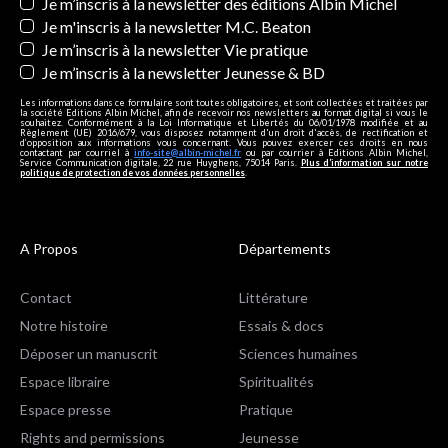
Newsletters
Je m’inscris à la newsletter des éditions Albin Michel
Je m'inscris à la newsletter M.C. Beaton
Je m’inscris à la newsletter Vie pratique
Je m’inscris à la newsletter Jeunesse & BD
Les informations dans ce formulaire sont toutes obligatoires, et sont collectées et traitées par
la société Editions Albin Michel, afin de recevoir nos newsletters au format digital si vous le
souhaitez. Conformément à la Loi Informatique et Libertés du 06/01/1978 modifiée et au
Règlement (UE) 2016/679, vous disposez notamment d'un droit d'accès, de rectification et
d’opposition aux informations vous concernant. Vous pouvez exercer ces droits en nous
contactant par courriel à
info-site@albin-michel.fr
ou par courrier à Editions Albin Michel,
Service Communication digitale, 22 rue Huyghens, 75014 Paris.
Plus d’information sur notre
politique de protection de vos données personnelles
.
A Propos
Départements
Contact
Littérature
Notre histoire
Essais & docs
Déposer un manuscrit
Sciences humaines
Espace libraire
Spiritualités
Espace presse
Pratique
Rights and permissions
Jeunesse