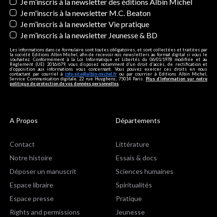
Newsletters
Je m’inscris à la newsletter des éditions Albin Michel
Je m'inscris à la newsletter M.C. Beaton
Je m’inscris à la newsletter Vie pratique
Je m’inscris à la newsletter Jeunesse & BD
Les informations dans ce formulaire sont toutes obligatoires, et sont collectées et traitées par
la société Editions Albin Michel, afin de recevoir nos newsletters au format digital si vous le
souhaitez. Conformément à la Loi Informatique et Libertés du 06/01/1978 modifiée et au
Règlement (UE) 2016/679, vous disposez notamment d'un droit d'accès, de rectification et
d’opposition aux informations vous concernant. Vous pouvez exercer ces droits en nous
contactant par courriel à
info-site@albin-michel.fr
ou par courrier à Editions Albin Michel,
Service Communication digitale, 22 rue Huyghens, 75014 Paris.
Plus d’information sur notre
politique de protection de vos données personnelles
.
A Propos
Départements
Contact
Littérature
Notre histoire
Essais & docs
Déposer un manuscrit
Sciences humaines
Espace libraire
Spiritualités
Espace presse
Pratique
Rights and permissions
Jeunesse