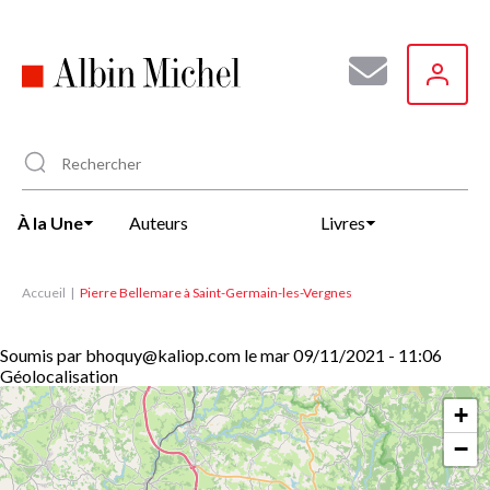
Aller
au
contenu
principal
À la Une
Auteurs
Livres
Accueil
Pierre Bellemare à Saint-Germain-les-Vergnes
Soumis par
bhoquy@kaliop.com
le
mar 09/11/2021 - 11:06
Géolocalisation
+
−