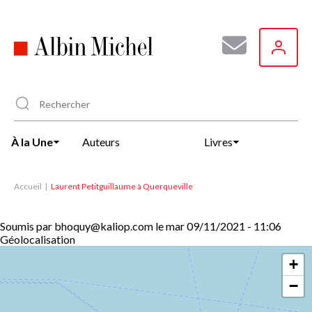
Aller
au
contenu
principal
À la Une
Auteurs
Livres
Accueil
Laurent Petitguillaume à Querqueville
Soumis par
bhoquy@kaliop.com
le
mar 09/11/2021 - 11:06
Géolocalisation
+
−