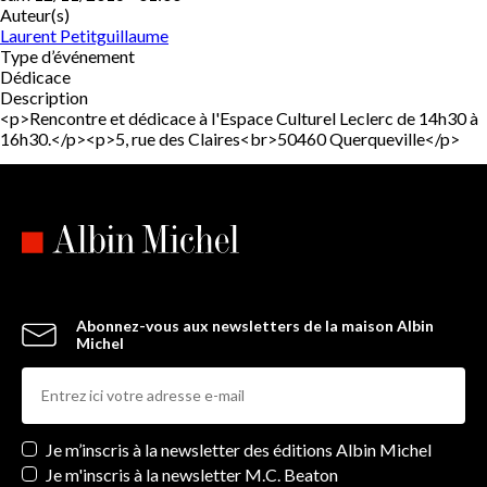
Auteur(s)
Laurent Petitguillaume
Type d’événement
Dédicace
Description
<p>Rencontre et dédicace à l'Espace Culturel Leclerc de 14h30 à
16h30.</p><p>5, rue des Claires<br>50460 Querqueville</p>
Abonnez-vous aux newsletters de la maison Albin
Michel
Newsletters
Je m’inscris à la newsletter des éditions Albin Michel
Je m'inscris à la newsletter M.C. Beaton