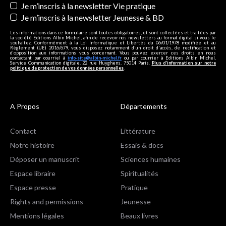
Je m’inscris à la newsletter Vie pratique
Je m’inscris à la newsletter Jeunesse & BD
Les informations dans ce formulaire sont toutes obligatoires, et sont collectées et traitées par
la société Editions Albin Michel, afin de recevoir nos newsletters au format digital si vous le
souhaitez. Conformément à la Loi Informatique et Libertés du 06/01/1978 modifiée et au
Règlement (UE) 2016/679, vous disposez notamment d'un droit d'accès, de rectification et
d’opposition aux informations vous concernant. Vous pouvez exercer ces droits en nous
contactant par courriel à
info-site@albin-michel.fr
ou par courrier à Editions Albin Michel,
Service Communication digitale, 22 rue Huyghens, 75014 Paris.
Plus d’information sur notre
politique de protection de vos données personnelles
.
A Propos
Départements
Contact
Littérature
Notre histoire
Essais & docs
Déposer un manuscrit
Sciences humaines
Espace libraire
Spiritualités
Espace presse
Pratique
Rights and permissions
Jeunesse
Mentions légales
Beaux livres