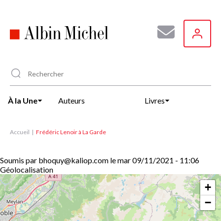
Aller
au
contenu
principal
À la Une
Auteurs
Livres
Accueil
Frédéric Lenoir à La Garde
Soumis par
bhoquy@kaliop.com
le
mar 09/11/2021 - 11:06
Géolocalisation
+
−