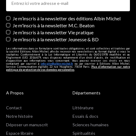
Newsletters
Je m’inscris à la newsletter des éditions Albin Michel
Je m'inscris à la newsletter M.C. Beaton
Je m’inscris à la newsletter Vie pratique
Je m’inscris à la newsletter Jeunesse & BD
Les informations dans ce formulaire sont toutes obligatoires, et sont collectées et traitées par
la société Editions Albin Michel, afin de recevoir nos newsletters au format digital si vous le
souhaitez. Conformément à la Loi Informatique et Libertés du 06/01/1978 modifiée et au
Règlement (UE) 2016/679, vous disposez notamment d'un droit d'accès, de rectification et
d’opposition aux informations vous concernant. Vous pouvez exercer ces droits en nous
contactant par courriel à
info-site@albin-michel.fr
ou par courrier à Editions Albin Michel,
Service Communication digitale, 22 rue Huyghens, 75014 Paris.
Plus d’information sur notre
politique de protection de vos données personnelles
.
A Propos
Départements
Contact
Littérature
Notre histoire
Essais & docs
Déposer un manuscrit
Sciences humaines
Espace libraire
Spiritualités