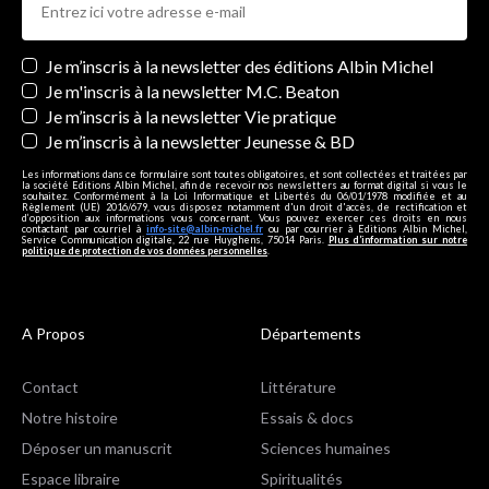
Newsletters
Je m’inscris à la newsletter des éditions Albin Michel
Je m'inscris à la newsletter M.C. Beaton
Je m’inscris à la newsletter Vie pratique
Je m’inscris à la newsletter Jeunesse & BD
Les informations dans ce formulaire sont toutes obligatoires, et sont collectées et traitées par
la société Editions Albin Michel, afin de recevoir nos newsletters au format digital si vous le
souhaitez. Conformément à la Loi Informatique et Libertés du 06/01/1978 modifiée et au
Règlement (UE) 2016/679, vous disposez notamment d'un droit d'accès, de rectification et
d’opposition aux informations vous concernant. Vous pouvez exercer ces droits en nous
contactant par courriel à
info-site@albin-michel.fr
ou par courrier à Editions Albin Michel,
Service Communication digitale, 22 rue Huyghens, 75014 Paris.
Plus d’information sur notre
politique de protection de vos données personnelles
.
A Propos
Départements
Contact
Littérature
Notre histoire
Essais & docs
Déposer un manuscrit
Sciences humaines
Espace libraire
Spiritualités