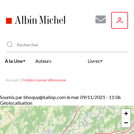
Aller
au
contenu
principal
À la Une
Auteurs
Livres
Accueil
Frédéric Lenoir à Besançon
Soumis par
bhoquy@kaliop.com
le
mar 09/11/2021 - 11:06
Géolocalisation
+
−