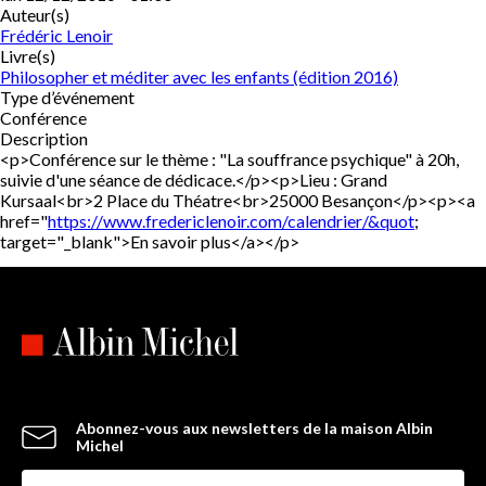
Auteur(s)
Frédéric Lenoir
Livre(s)
Philosopher et méditer avec les enfants (édition 2016)
Type d’événement
Conférence
Description
<p>Conférence sur le thème : "La souffrance psychique" à 20h,
suivie d'une séance de dédicace.</p><p>Lieu : Grand
Kursaal<br>2 Place du Théatre<br>25000 Besançon</p><p><a
href="
https://www.fredericlenoir.com/calendrier/&quot
;
target="_blank">En savoir plus</a></p>
Abonnez-vous aux newsletters de la maison Albin
Michel